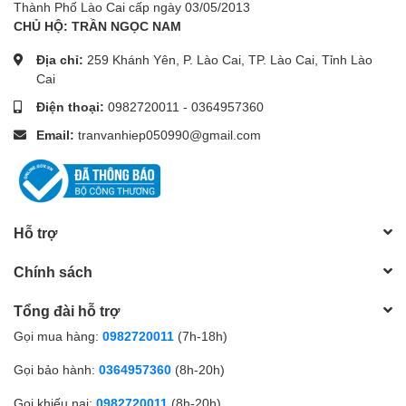
Thành Phố Lào Cai cấp ngày 03/05/2013
CHỦ HỘ: TRẦN NGỌC NAM
Địa chỉ:
259 Khánh Yên, P. Lào Cai, TP. Lào Cai, Tỉnh Lào
Cai
Điện thoại:
0982720011
-
0364957360
Email:
tranvanhiep050990@gmail.com
Hỗ trợ
Chính sách
Tổng đài hỗ trợ
Gọi mua hàng:
0982720011
(7h-18h)
Gọi bảo hành:
0364957360
(8h-20h)
Gọi khiếu nại:
0982720011
(8h-20h)