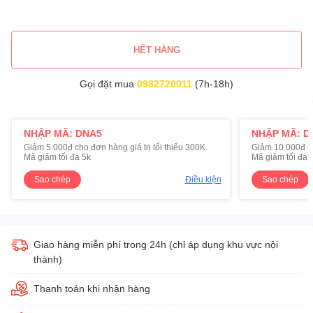
HẾT HÀNG
Gọi đặt mua
0982720011
(7h-18h)
NHẬP MÃ: DNA5
NHẬP MÃ: D
Giảm 5.000đ cho đơn hàng giá trị tối thiểu 300K.
Giảm 10.000đ cho
Mã giảm tối đa 5k
Mã giảm tối đa 
Sao chép
Điều kiện
Sao chép
Giao hàng miễn phí trong 24h (chỉ áp dụng khu vực nội
thành)
Thanh toán khi nhận hàng