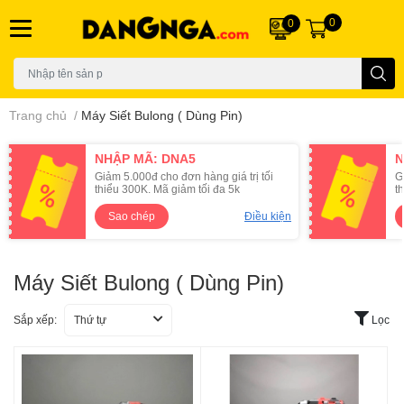
0
0
Trang chủ
/
Máy Siết Bulong ( Dùng Pin)
NHẬP MÃ: DNA5
N
Giảm 5.000đ cho đơn hàng giá trị tối
G
thiểu 300K. Mã giảm tối đa 5k
t
Sao chép
Điều kiện
Máy Siết Bulong ( Dùng Pin)
Sắp xếp:
Thứ tự
Lọc