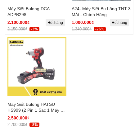
Máy Siết Bulong DCA
A24- Máy Siết Bu Lông TNT 3
ADPB298
Mắt - Chính Hãng
2.100.000₫
1.000.000₫
Hết hàng
Hết hàng
2.150.000₫
1.340.000₫
-3%
-26%
Máy Siết Bulong HATSU
HS999 (2 Pin 1 Sạc 1 Máy 1
Hộp)
2.500.000₫
2.700.000₫
-8%