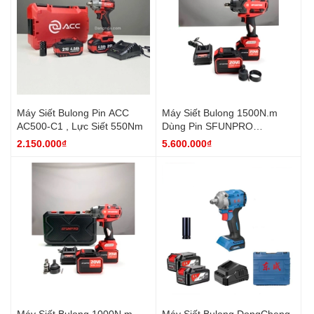
Máy Siết Bulong Pin ACC
Máy Siết Bulong 1500N.m
AC500-C1 , Lực Siết 550Nm
Dùng Pin SFUNPRO
S20M1500A
2.150.000₫
5.600.000₫
Máy Siết Bulong 1000N.m
Máy Siết Bulong DongCheng