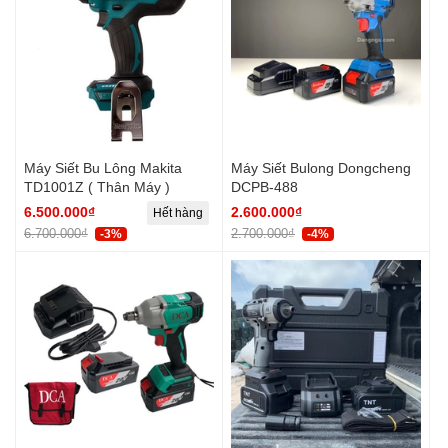
Máy Siết Bu Lông Makita
Máy Siết Bulong Dongcheng
TD1001Z ( Thân Máy )
DCPB-488
6.500.000₫
2.600.000₫
Hết hàng
6.700.000₫
2.700.000₫
-3%
-4%