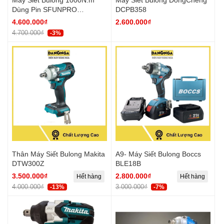
Dùng Pin SFUNPRO
DCPB358
S20M1000A
4.600.000₫
2.600.000₫
4.700.000₫
-3%
Thân Máy Siết Bulong Makita
A9- Máy Siết Bulong Boccs
DTW300Z
BLE18B
3.500.000₫
2.800.000₫
Hết hàng
Hết hàng
4.000.000₫
3.000.000₫
-13%
-7%