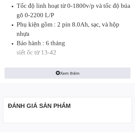
Tốc độ linh hoạt từ 0-1800v/p và tốc độ búa
gõ 0-2200 L/P
Phụ kiện gồm :
2 pin 8.0Ah, sạc, và hộp
nhựa
Bảo hành : 6 tháng
siết ốc từ 13-42
☎
️ 0982720011 – 0364957360
Xem thêm
Zalo 0982720011
ĐÁNH GIÁ SẢN PHẨM