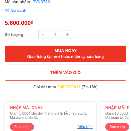
Mã sản phẩm:
PVN3786
So sánh
5.600.000₫
Số lượng:
MUA NGAY
Giao hàng tận nơi hoặc nhận tại cửa hàng
THÊM VÀO GIỎ
Gọi đặt mua
0982720011
(7h-18h)
NHẬP MÃ: DNA5
NHẬP MÃ: D
Giảm 5.000đ cho đơn hàng giá trị tối thiểu 300K.
Giảm 10.000đ cho
Mã giảm tối đa 5k
Mã giảm tối đa 
Sao chép
Điều kiện
Sao chép