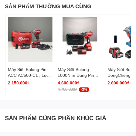
SẢN PHẨM THƯỜNG MUA CÙNG
Máy Siết Bulong Pin
Máy Siết Bulong
Máy Siết Bulo
ACC AC500-C1 , Lực
1000N.m Dùng Pin
DongCheng D
Siết 550Nm
SFUNPRO
2.150.000₫
4.600.000₫
2.600.000₫
S20M1000A
4.700.000₫
-3%
SẢN PHẨM CÙNG PHÂN KHÚC GIÁ