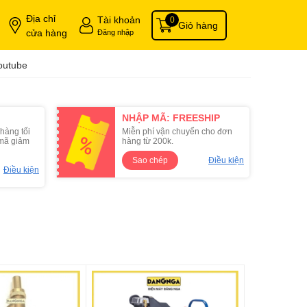
Địa chỉ
Tài khoản
0
Giỏ hàng
cửa hàng
Đăng nhập
outube
NHẬP MÃ: FREESHIP
hàng tối
Miễn phí vận chuyển cho đơn
1 mã giảm
hàng từ 200k.
Sao chép
Điều kiện
Điều kiện