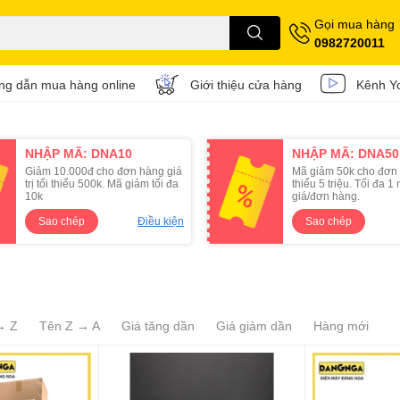
Gọi mua hàng
0982720011
g dẫn mua hàng online
Giới thiệu cửa hàng
Kênh Y
NHẬP MÃ: DNA10
NHẬP MÃ: DNA50
Giảm 10.000đ cho đơn hàng giá
Mã giảm 50k cho đơn 
trị tối thiểu 500k. Mã giảm tối đa
thiểu 5 triệu. Tối đa 
10k
giá/đơn hàng.
Sao chép
Điều kiện
Sao chép
→ Z
Tên Z → A
Giá tăng dần
Giá giảm dần
Hàng mới