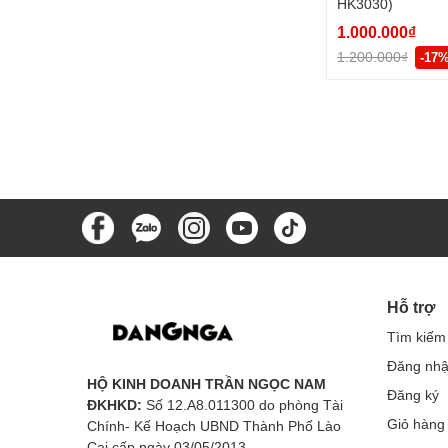
HK3030)
1.000.000₫
1.200.000₫
-17
Hỗ trợ
Tìm kiếm
Đăng nh
HỘ KINH DOANH TRẦN NGỌC NAM
Đăng ký
ĐKHKD:
Số 12.A8.011300 do phòng Tài
Giỏ hàng
Chính- Kế Hoạch UBND Thành Phố Lào
Cai cấp ngày 03/05/2013