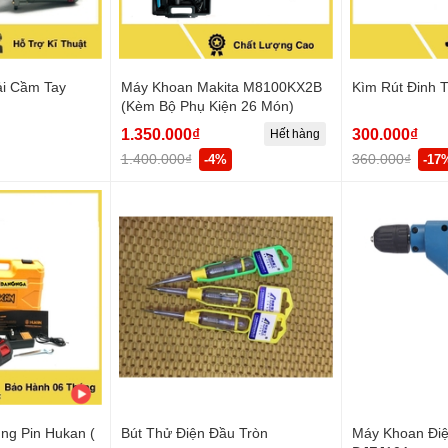
i Cầm Tay
Máy Khoan Makita M8100KX2B
Kìm Rút Đinh 
(Kèm Bộ Phụ Kiện 26 Món)
1.350.000₫
300.000₫
Hết hàng
1.400.000₫
360.000₫
-4%
-17
ng Pin Hukan (
Bút Thử Điện Đầu Tròn
Máy Khoan Đi