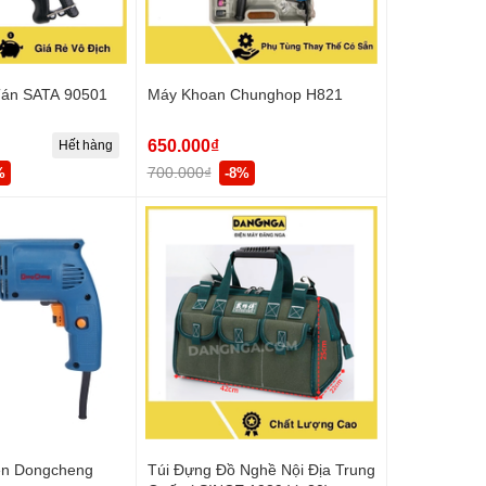
Tán SATA 90501
Máy Khoan Chunghop H821
650.000₫
Hết hàng
700.000₫
%
-8%
ện Dongcheng
Túi Đựng Đồ Nghề Nội Địa Trung