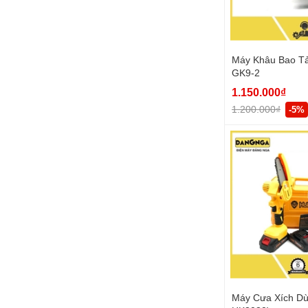
Máy Khâu Bao Tả
GK9-2
1.150.000₫
1.200.000₫
-5%
Máy Cưa Xích Dù