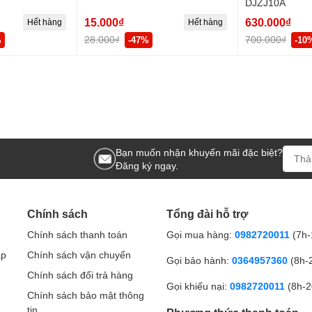
DJZJ10A
15.000₫
630.000₫
Hết hàng
Hết hàng
28.000₫
700.000₫
%
-47%
-10
Bạn muốn nhận khuyến mãi đặc biệt?
Đăng ký ngay.
Chính sách
Tổng đài hỗ trợ
Chính sách thanh toán
Gọi mua hàng:
0982720011
(7h-
ập
Chính sách vận chuyển
Gọi bảo hành:
0364957360
(8h-
Chính sách đổi trả hàng
Gọi khiếu nại:
0982720011
(8h-2
Chính sách bảo mật thông
tin