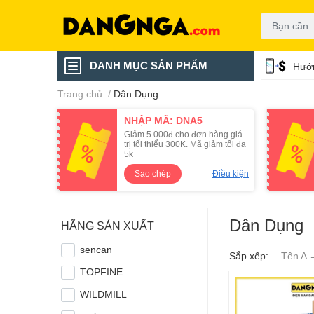
DANH MỤC SẢN PHẨM
Hướn
Trang chủ
/
Dân Dụng
NHẬP MÃ: DNA5
Giảm 5.000đ cho đơn hàng giá
trị tối thiểu 300K. Mã giảm tối đa
5k
Sao chép
Điều kiện
Dân Dụng
HÃNG SẢN XUẤT
sencan
Sắp xếp:
Tên A 
TOPFINE
WILDMILL