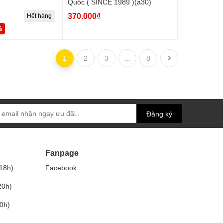
Quốc ( SINCE 1989 )(a30)
370.000₫
Hết hàng
%
1
2
3
...
8
Đăng ký
Fanpage
18h)
Facebook
20h)
0h)