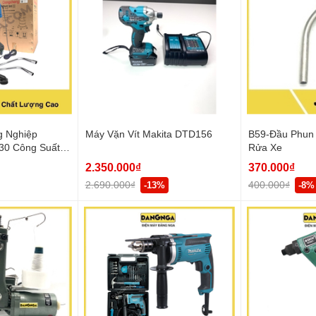
g Nghiệp
Máy Vặn Vít Makita DTD156
B59-Đầu Phun
0 Công Suất
Rửa Xe
a 30L
2.350.000₫
370.000₫
2.690.000₫
400.000₫
-13%
-8%