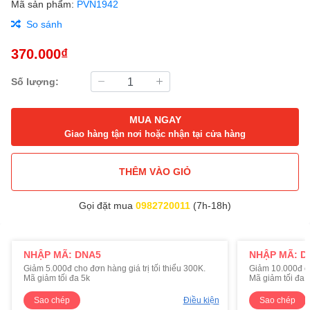
Mã sản phẩm:
PVN1942
So sánh
370.000₫
Số lượng:
MUA NGAY
Giao hàng tận nơi hoặc nhận tại cửa hàng
THÊM VÀO GIỎ
Gọi đặt mua
0982720011
(7h-18h)
NHẬP MÃ: DNA5
NHẬP MÃ: D
Giảm 5.000đ cho đơn hàng giá trị tối thiểu 300K.
Giảm 10.000đ cho
Mã giảm tối đa 5k
Mã giảm tối đa 
Sao chép
Điều kiện
Sao chép