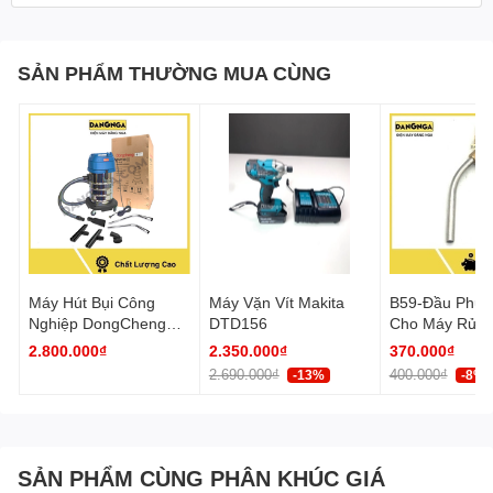
SẢN PHẨM THƯỜNG MUA CÙNG
Máy Hút Bụi Công
Máy Vặn Vít Makita
B59-Đầu Phun
Nghiệp DongCheng
DTD156
Cho Máy Rửa 
DVC30 Công Suất
2.800.000₫
2.350.000₫
370.000₫
1200W Bình Chứa 30L
2.690.000₫
400.000₫
-13%
-8%
SẢN PHẨM CÙNG PHÂN KHÚC GIÁ