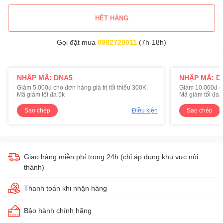
HẾT HÀNG
Gọi đặt mua
0982720011
(7h-18h)
NHẬP MÃ: DNA5
NHẬP MÃ: D
Giảm 5.000đ cho đơn hàng giá trị tối thiểu 300K.
Giảm 10.000đ cho
Mã giảm tối đa 5k
Mã giảm tối đa 
Sao chép
Điều kiện
Sao chép
Giao hàng miễn phí trong 24h (chỉ áp dụng khu vực nội
thành)
Thanh toán khi nhận hàng
Bảo hành chính hãng