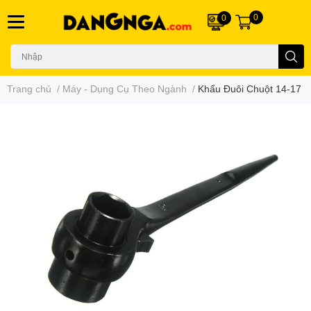
0
0
Trang chủ
/
Máy - Dụng Cụ Theo Ngành
/
Khẩu Đuôi Chuột 14-17