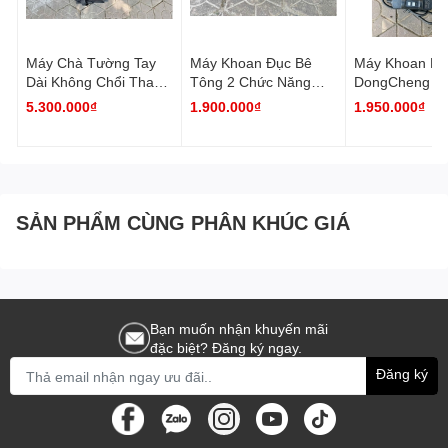
Máy Chà Tường Tay
Máy Khoan Đục Bê
Máy Khoan Rút
Dài Không Chổi Than
Tông 2 Chức Năng
DongCheng D
LIEMA ( Chưa Có Máy
DongCheng DZC03-28
110 ( Có Chứ
5.300.000₫
1.900.000₫
1.950.000₫
Hút Bụi )
Chống Vả )
SẢN PHẨM CÙNG PHÂN KHÚC GIÁ
Bạn muốn nhận khuyến mãi
đặc biệt? Đăng ký ngay.
Đăng ký