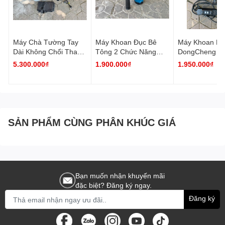
Máy Chà Tường Tay
Máy Khoan Đục Bê
Máy Khoan Rút
Dài Không Chổi Than
Tông 2 Chức Năng
DongCheng D
LIEMA ( Chưa Có Máy
DongCheng DZC03-28
110 ( Có Chứ
5.300.000₫
1.900.000₫
1.950.000₫
Hút Bụi )
Chống Vả )
SẢN PHẨM CÙNG PHÂN KHÚC GIÁ
Bạn muốn nhận khuyến mãi
đặc biệt? Đăng ký ngay.
Đăng ký