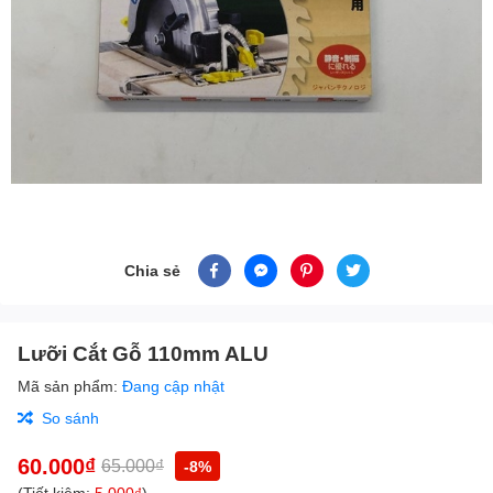
Chia sẻ
Lưỡi Cắt Gỗ 110mm ALU
Mã sản phẩm:
Đang cập nhật
So sánh
60.000₫
65.000₫
-8%
(Tiết kiệm:
5.000₫
)