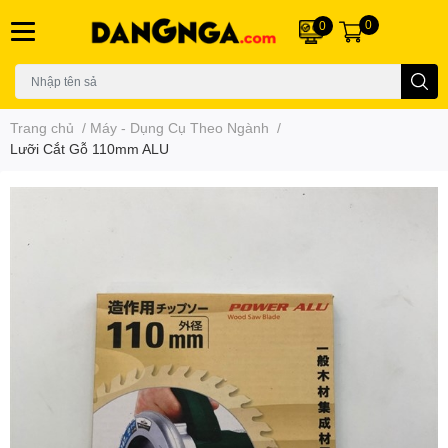
0
0
Trang chủ
/
Máy - Dụng Cụ Theo Ngành
/
Lưỡi Cắt Gỗ 110mm ALU