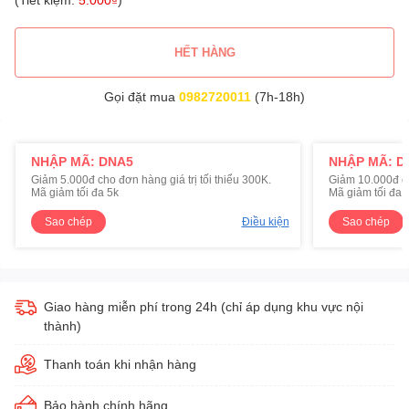
HẾT HÀNG
Gọi đặt mua
0982720011
(7h-18h)
NHẬP MÃ: DNA5
NHẬP MÃ: D
Giảm 5.000đ cho đơn hàng giá trị tối thiểu 300K.
Giảm 10.000đ cho
Mã giảm tối đa 5k
Mã giảm tối đa 
Sao chép
Điều kiện
Sao chép
Giao hàng miễn phí trong 24h (chỉ áp dụng khu vực nội
thành)
Thanh toán khi nhận hàng
Bảo hành chính hãng