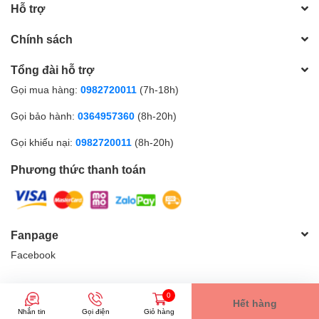
Hỗ trợ
Chính sách
Tổng đài hỗ trợ
Gọi mua hàng:
0982720011
(7h-18h)
Gọi bảo hành:
0364957360
(8h-20h)
Gọi khiếu nại:
0982720011
(8h-20h)
Phương thức thanh toán
Fanpage
Facebook
© Bản quyền thuộc về
Điện Máy Xây Dựng ĐĂNG NGA - Lào Cai
|
0
Hết hàng
Cung cấp bởi
Sapo
Nhắn tin
Gọi điện
Giỏ hàng