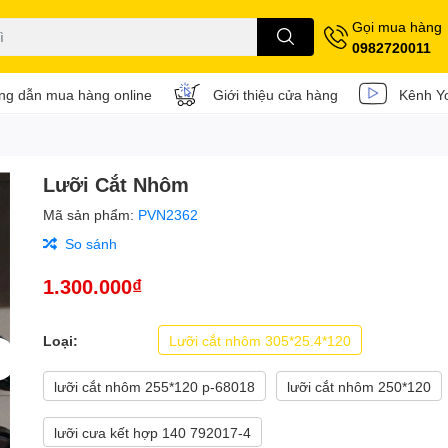
Gọi mua hàng
0982720011
g dẫn mua hàng online
Giới thiệu cửa hàng
Kênh Y
Lưỡi Cắt Nhôm
Mã sản phẩm:
PVN2362
So sánh
1.300.000₫
Loại:
Lưỡi cắt nhôm 305*25.4*120
lưỡi cắt nhôm 255*120 p-68018
lưỡi cắt nhôm 250*120
lưỡi cưa kết hợp 140 792017-4