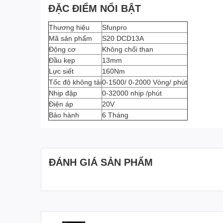
ĐẶC ĐIỂM NỔI BẬT
Thương hiệu
Sfunpro
Mã sản phẩm
S20 DCD13A
Động cơ
Không chổi than
Đầu kẹp
13mm
Lực siết
160Nm
Tốc độ không tải
0-1500/ 0-2000 Vòng/ phút
Nhịp đập
0-32000 nhịp /phút
Điện áp
20V
Bảo hành
6 Tháng
ĐÁNH GIÁ SẢN PHẨM