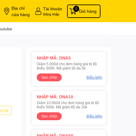
Địa chỉ
Tài khoản
0
Giỏ hàng
cửa hàng
Đăng nhập
outube
NHẬP MÃ: DNA5
Giảm 5.000đ cho đơn hàng giá trị tối
thiểu 300K. Mã giảm tối đa 5k
Sao chép
Điều kiện
NHẬP MÃ: DNA10
Giảm 10.000đ cho đơn hàng giá trị tối
thiểu 500k. Mã giảm tối đa 10k
D13A
Sao chép
Điều kiện
NHẬP MÃ: DNA50