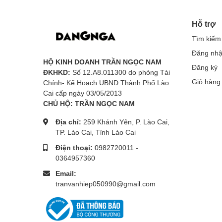
Hỗ trợ
Tìm kiếm
Đăng nh
HỘ KINH DOANH TRẦN NGỌC NAM
Đăng ký
ĐKHKD:
Số 12.A8.011300 do phòng Tài
Giỏ hàng
Chính- Kế Hoạch UBND Thành Phố Lào
Cai cấp ngày 03/05/2013
CHỦ HỘ: TRẦN NGỌC NAM
Địa chỉ:
259 Khánh Yên, P. Lào Cai,
TP. Lào Cai, Tỉnh Lào Cai
Điện thoại:
0982720011
-
0364957360
Email:
tranvanhiep050990@gmail.com