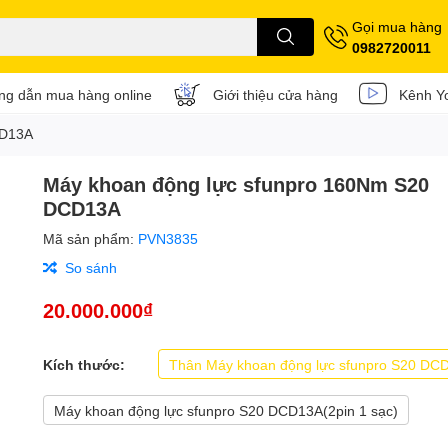
Gọi mua hàng
0982720011
g dẫn mua hàng online
Giới thiệu cửa hàng
Kênh Y
CD13A
Máy khoan động lực sfunpro 160Nm S20
DCD13A
Mã sản phẩm:
PVN3835
So sánh
20.000.000₫
Kích thước:
Thân Máy khoan động lực sfunpro S20 DC
Máy khoan động lực sfunpro S20 DCD13A(2pin 1 sạc)