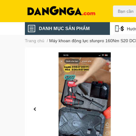
DANH MỤC SẢN PHẨM
Hướn
Trang chủ
/
Máy khoan động lực sfunpro 160Nm S20 D