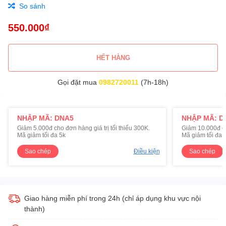
So sánh
550.000₫
HẾT HÀNG
Gọi đặt mua
0982720011
(7h-18h)
NHẬP MÃ: DNA5
NHẬP MÃ: D
Giảm 5.000đ cho đơn hàng giá trị tối thiểu 300K.
Giảm 10.000đ cho
Mã giảm tối đa 5k
Mã giảm tối đa 
Sao chép
Điều kiện
Sao chép
Giao hàng miễn phí trong 24h (chỉ áp dụng khu vực nội
thành)