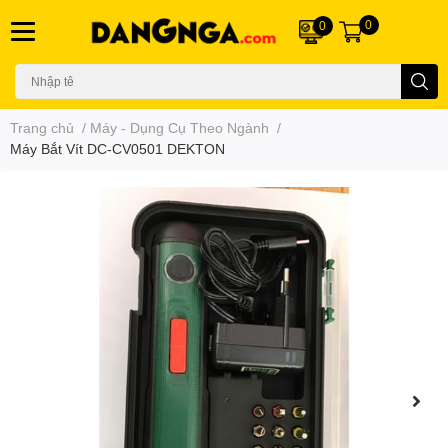
0
0
Trang chủ
/
Máy - Dụng Cụ Theo Ngành
/
Máy Bắt Vít DC-CV0501 DEKTON