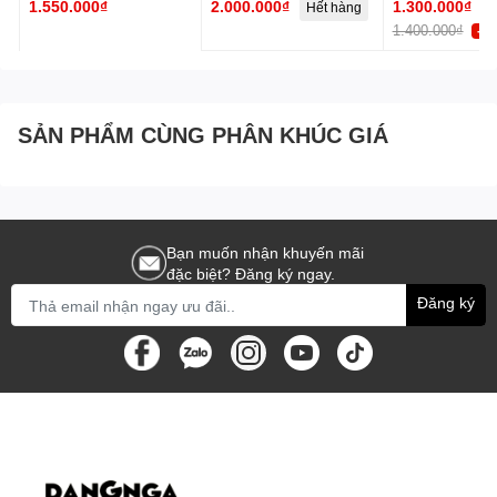
1.550.000₫
2.000.000₫
1.300.000₫
Hết hàng
inox
1.400.000₫
-8
SẢN PHẨM CÙNG PHÂN KHÚC GIÁ
Bạn muốn nhận khuyến mãi
đặc biệt? Đăng ký ngay.
Đăng ký