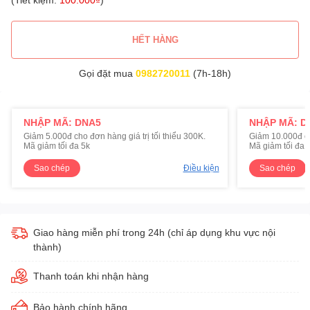
HẾT HÀNG
Gọi đặt mua
0982720011
(7h-18h)
NHẬP MÃ: DNA5
NHẬP MÃ: D
Giảm 5.000đ cho đơn hàng giá trị tối thiểu 300K.
Giảm 10.000đ cho
Mã giảm tối đa 5k
Mã giảm tối đa 
Sao chép
Điều kiện
Sao chép
Giao hàng miễn phí trong 24h (chỉ áp dụng khu vực nội
thành)
Thanh toán khi nhận hàng
Bảo hành chính hãng