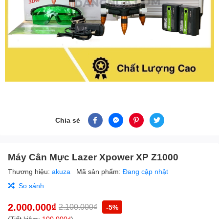
Chia sẻ
Máy Cân Mực Lazer Xpower XP Z1000
Thương hiệu:
akuza
Mã sản phẩm:
Đang cập nhật
So sánh
2.000.000₫
2.100.000₫
-5%
(Tiết kiệm:
100.000₫
)