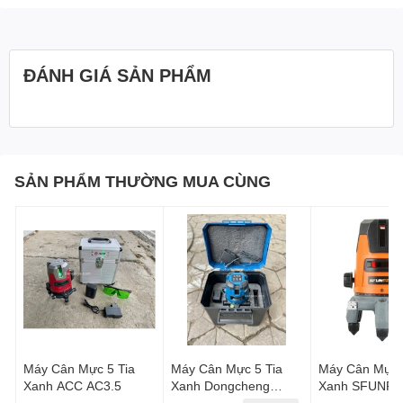
ĐÁNH GIÁ SẢN PHẨM
SẢN PHẨM THƯỜNG MUA CÙNG
Máy Cân Mực 5 Tia
Máy Cân Mực 5 Tia
Máy Cân Mực 
Xanh ACC AC3.5
Xanh Dongcheng
Xanh SFUNP
FF09-41
SF6605 tặng 