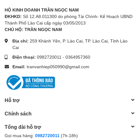
HỘ KINH DOANH TRẦN NGỌC NAM
ĐKHKD:
Số 12.A8.011300 do phòng Tài Chính- Kế Hoạch UBND
Thành Phố Lào Cai cấp ngày 03/05/2013
CHỦ HỘ: TRẦN NGỌC NAM
Địa chỉ:
259 Khánh Yên, P. Lào Cai, TP. Lào Cai, Tỉnh Lào
Cai
Điện thoại:
0982720011
-
0364957360
Email:
tranvanhiep050990@gmail.com
Hỗ trợ
Chính sách
Tổng đài hỗ trợ
Gọi mua hàng:
0982720011
(7h-18h)