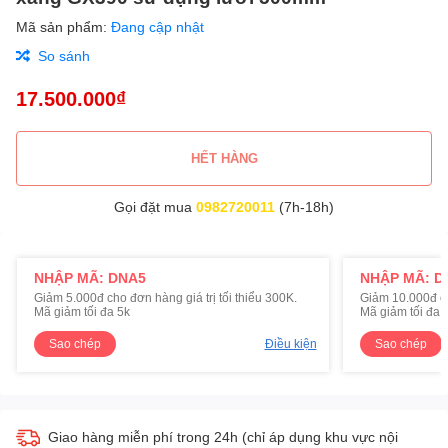
Mã sản phẩm:
Đang cập nhật
So sánh
17.500.000₫
HẾT HÀNG
Gọi đặt mua
0982720011
(7h-18h)
NHẬP MÃ: DNA5
NHẬP MÃ: D
Giảm 5.000đ cho đơn hàng giá trị tối thiểu 300K.
Giảm 10.000đ cho
Mã giảm tối đa 5k
Mã giảm tối đa 
Sao chép
Điều kiện
Sao chép
Giao hàng miễn phí trong 24h (chỉ áp dụng khu vực nội