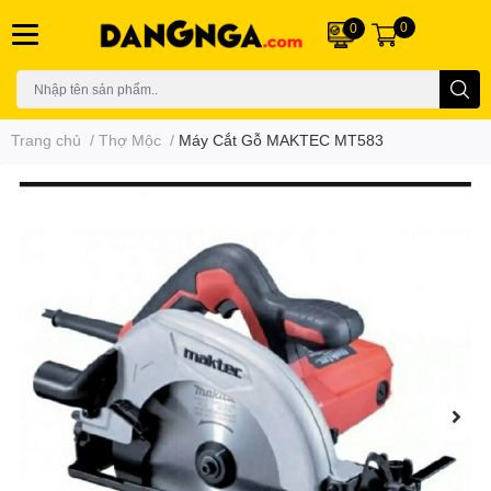
0
0
Trang chủ
/
Thợ Mộc
/
Máy Cắt Gỗ MAKTEC MT583