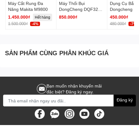
Máy Cắt Rung Đa
Máy Thổi Bụi
Dụng Cụ Bắn Đinh U
Năng Makita M9800
DongCheng DQF32
Dongcheng D0
(Q1F-FF-32)
1013J
1.450.000₫
850.000₫
450.000₫
Hết hàng
1.500.000₫
480.000₫
-4%
-7%
SẢN PHẨM CÙNG PHÂN KHÚC GIÁ
Bạn muốn nhận khuyến mãi
đặc biệt? Đăng ký ngay.
Đăng ký