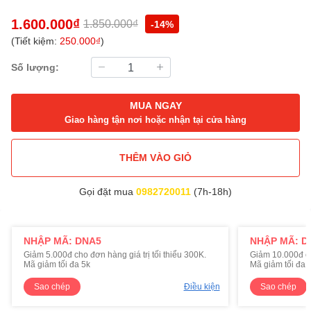
1.600.000₫
1.850.000₫
-14%
(Tiết kiệm:
250.000₫
)
Số lượng:
MUA NGAY
Giao hàng tận nơi hoặc nhận tại cửa hàng
THÊM VÀO GIỎ
Gọi đặt mua
0982720011
(7h-18h)
NHẬP MÃ: DNA5
NHẬP MÃ: D
Giảm 5.000đ cho đơn hàng giá trị tối thiểu 300K.
Giảm 10.000đ cho
Mã giảm tối đa 5k
Mã giảm tối đa 
Sao chép
Điều kiện
Sao chép