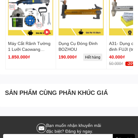
Máy Cắt Rãnh Tường
Dụng Cụ Đóng Đinh
A31- Dụng cụ 
1 Lưỡi Caowang
BOZHOU
đinh FUJI (trắ
CW1336
ST18 - Đầu B
1.850.000₫
190.000₫
40.000₫
Hết hàng
50.000₫
-20%
SẢN PHẨM CÙNG PHÂN KHÚC GIÁ
Bạn muốn nhận khuyến mãi
đặc biệt? Đăng ký ngay.