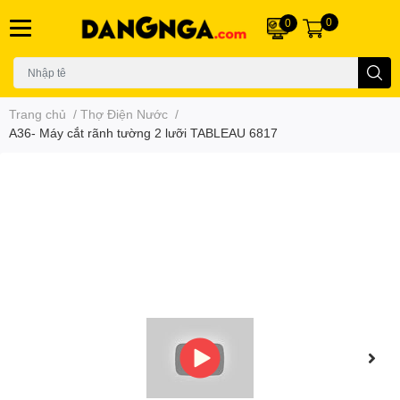
0
0
Trang chủ
/
Thợ Điện Nước
/
A36- Máy cắt rãnh tường 2 lưỡi TABLEAU 6817