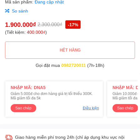
Mã sản phẩm:
Đang cập nhật
So sánh
1.900.000₫
2.300.000₫
-17%
(Tiết kiệm:
400.000₫
)
HẾT HÀNG
Gọi đặt mua
0982720011
(7h-18h)
NHẬP MÃ: DNA5
NHẬP MÃ: D
Giảm 5.000đ cho đơn hàng giá trị tối thiểu 300K.
Giảm 10.000đ cho
Mã giảm tối đa 5k
Mã giảm tối đa 
Sao chép
Điều kiện
Sao chép
Giao hàng miễn phí trong 24h (chỉ áp dụng khu vực nội