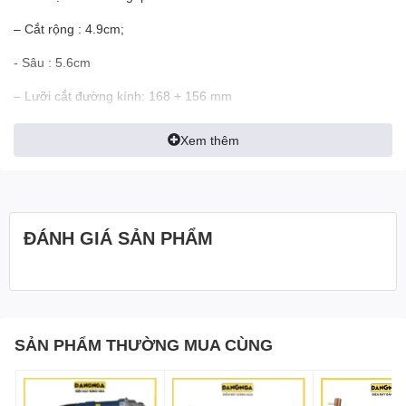
– Cắt rộng : 4.9cm;
- Sâu : 5.6cm
– Lưỡi cắt đường kính: 168 + 156 mm
– Thiết kế chống nước tối ưu (cắt được từ dưới lên với đường
Xem thêm
dọc)
– Tay cầm xoay 180 độ (chống mỏi tay)
– Tự mở nắp cắt góc khi gặp góc
ĐÁNH GIÁ SẢN PHẨM
– Tích hợp cắt nước không bụi (có thể tích hợp cùng máy hút bụi
khi cần cắt khô)
– Máy Cắt Rãnh Tường Tableau Đạt Tiêu Chuẩn 3CXuất Châu Âu
SẢN PHẨM THƯỜNG MUA CÙNG