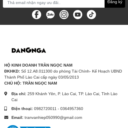
Đăng ký
HỘ KINH DOANH TRẦN NGỌC NAM
ĐKHKD:
Số 12.A8.011300 do phòng Tài Chính- Kế Hoạch UBND
Thành Phố Lào Cai cấp ngày 03/05/2013
CHỦ HỘ: TRẦN NGỌC NAM
Địa chỉ:
259 Khánh Yên, P. Lào Cai, TP. Lào Cai, Tỉnh Lào
Cai
Điện thoại:
0982720011
-
0364957360
Email:
tranvanhiep050990@gmail.com