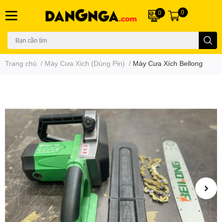
0
0
Trang chủ
/
Máy Cưa Xích (Dùng Pin)
/
Máy Cưa Xích Bellong