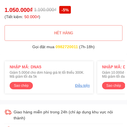
1.050.000₫
1.100.000₫
-5%
(Tiết kiệm:
50.000₫
)
HẾT HÀNG
Gọi đặt mua
0982720011
(7h-18h)
NHẬP MÃ: DNA5
NHẬP MÃ: D
Giảm 5.000đ cho đơn hàng giá trị tối thiểu 300K.
Giảm 10.000đ cho
Mã giảm tối đa 5k
Mã giảm tối đa 
Sao chép
Điều kiện
Sao chép
Giao hàng miễn phí trong 24h (chỉ áp dụng khu vực nội
thành)