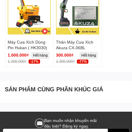
Máy Cưa Xích Dùng
Thân Máy Cưa Xích
Pin Hukan ( HK3030)
Akuza CX-06BL
1.000.000₫
300.000₫
Hết hàng
Hết hàng
1.200.000₫
1.300.000₫
-17%
-77%
SẢN PHẨM CÙNG PHÂN KHÚC GIÁ
Bạn muốn nhận khuyến mãi
đặc biệt? Đăng ký ngay.