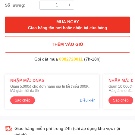
Số lượng:
MUA NGAY
Giao hàng tận nơi hoặc nhận tại cửa hàng
THÊM VÀO GIỎ
Gọi đặt mua
0982720011
(7h-18h)
NHẬP MÃ: DNA5
NHẬP MÃ: D
Giảm 5.000đ cho đơn hàng giá trị tối thiểu 300K.
Giảm 10.000đ cho
Mã giảm tối đa 5k
Mã giảm tối đa 
Sao chép
Điều kiện
Sao chép
Giao hàng miễn phí trong 24h (chỉ áp dụng khu vực nội
thành)