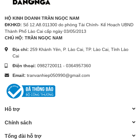
HỘ KINH DOANH TRẦN NGỌC NAM
ĐKHKD:
Số 12.A8.011300 do phòng Tài Chính- Kế Hoạch UBND
Thành Phố Lào Cai cấp ngày 03/05/2013
CHỦ HỘ: TRẦN NGỌC NAM
Địa chỉ:
259 Khánh Yên, P. Lào Cai, TP. Lào Cai, Tỉnh Lào
Cai
Điện thoại:
0982720011
-
0364957360
Email:
tranvanhiep050990@gmail.com
Hỗ trợ
Chính sách
Tổng đài hỗ trợ