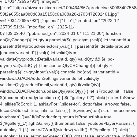
v=1703472695793"},"images":
[{"src":"https://bizweb.dktcdn.net/100/464/867/products/z50068407558
59f2e655caa9b0d83a15158c6a988a20-1703472692461.jpg?
v=1703472695793"}],"options":["Title"],"created_on":"2023-12-
25T09:51:34","modified_on":"2025-11-
07T09:09:40","published_on":"2024-01-04T11:21:00"} function
onQtyChange(){ let qty = parseInt($('.pd-qtym').val()) let variantId =
parseInt($('#product-selectors').val()) || parseInt($('.details-product
[name="variantId"]').val()) let validQty =
validateQty(productDetail,variantId, qty) validQty && $('.pd-
qtym').val(validQty) } function onQtyCRChange(){ let qty =
parseInt($('.cr-qty-input').val()) console.log(qty) let variantId =
window.EGACRAddonSettings.variantId let validQty =
validateQty(productDetail,variantId, qty) if(validQty){
window.EGACRAddon.updateQty(validQty) } } let isProductInit = false;
$(document).ready(function (e) { $('#gallery_02').slick({ slidesToShow:
4, slidesToScroll: 1, asNavFor: '.slider-for', dots: false, arrows: false,
focusOnSelect: true, infinite: false, }); $(window).on('scroll mousemove
touchstart',()=>{ if(isProductInit) return isProductInit = true
$('#gallery_1').lightGallery({ thumbnail: false, youtubePlayerParams: {
autoplay: 1 } }); var wDW = $(window).width(); $('#gallery_1').slick({
autoplay: false, autoplaySpeed: 6000, dots: false, arrows: true, infinite: