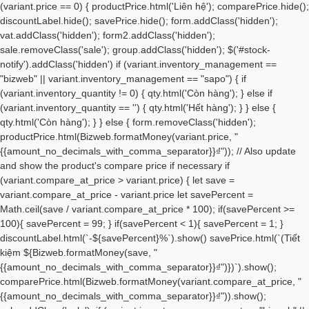
(variant.price == 0) { productPrice.html('Liên hệ'); comparePrice.hide();
discountLabel.hide(); savePrice.hide(); form.addClass('hidden');
vat.addClass('hidden'); form2.addClass('hidden');
sale.removeClass('sale'); group.addClass('hidden'); $('#stock-
notify').addClass('hidden') if (variant.inventory_management ==
"bizweb" || variant.inventory_management == "sapo") { if
(variant.inventory_quantity != 0) { qty.html('
Còn hàng'); } else if
(variant.inventory_quantity == '') { qty.html('
Hết hàng'); } } else {
qty.html('
Còn hàng'); } } else { form.removeClass('hidden');
productPrice.html(Bizweb.formatMoney(variant.price, "
{{amount_no_decimals_with_comma_separator}}₫")); // Also update
and show the product's compare price if necessary if
(variant.compare_at_price > variant.price) { let save =
variant.compare_at_price - variant.price let savePercent =
Math.ceil(save / variant.compare_at_price * 100); if(savePercent >=
100){ savePercent = 99; } if(savePercent < 1){ savePercent = 1; }
discountLabel.html(`-${savePercent}%`).show() savePrice.html(`(Tiết
kiệm
${Bizweb.formatMoney(save, "
{{amount_no_decimals_with_comma_separator}}₫")}
)`).show();
comparePrice.html(Bizweb.formatMoney(variant.compare_at_price, "
{{amount_no_decimals_with_comma_separator}}₫")).show();