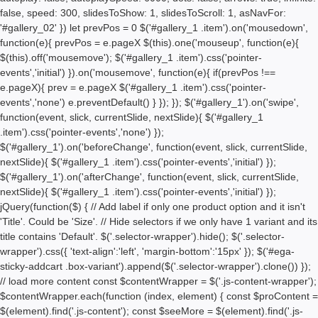
false, speed: 300, slidesToShow: 1, slidesToScroll: 1, asNavFor:
'#gallery_02' }) let prevPos = 0 $('#gallery_1 .item').on('mousedown',
function(e){ prevPos = e.pageX $(this).one('mouseup', function(e){
$(this).off('mousemove'); $('#gallery_1 .item').css('pointer-
events','initial') }).on('mousemove', function(e){ if(prevPos !==
e.pageX){ prev = e.pageX $('#gallery_1 .item').css('pointer-
events','none') e.preventDefault() } }); }); $('#gallery_1').on('swipe',
function(event, slick, currentSlide, nextSlide){ $('#gallery_1
.item').css('pointer-events','none') });
$('#gallery_1').on('beforeChange', function(event, slick, currentSlide,
nextSlide){ $('#gallery_1 .item').css('pointer-events','initial') });
$('#gallery_1').on('afterChange', function(event, slick, currentSlide,
nextSlide){ $('#gallery_1 .item').css('pointer-events','initial') });
jQuery(function($) { // Add label if only one product option and it isn't
'Title'. Could be 'Size'. // Hide selectors if we only have 1 variant and its
title contains 'Default'. $('.selector-wrapper').hide(); $('.selector-
wrapper').css({ 'text-align':'left', 'margin-bottom':'15px' }); $('#ega-
sticky-addcart .box-variant').append($('.selector-wrapper').clone()) });
// load more content const $contentWrapper = $('.js-content-wrapper');
$contentWrapper.each(function (index, element) { const $proContent =
$(element).find('.js-content'); const $seeMore = $(element).find('.js-