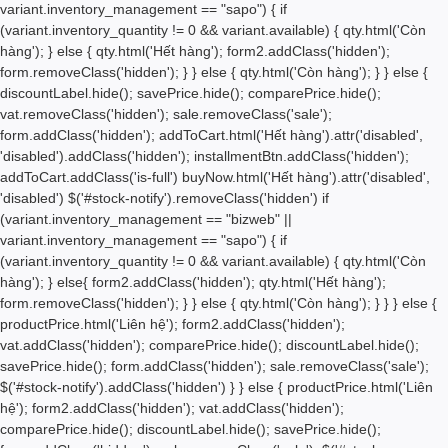
variant.inventory_management == "sapo") { if
(variant.inventory_quantity != 0 && variant.available) { qty.html('
Còn
hàng'); } else { qty.html('
Hết hàng'); form2.addClass('hidden');
form.removeClass('hidden'); } } else { qty.html('
Còn hàng'); } } else {
discountLabel.hide(); savePrice.hide(); comparePrice.hide();
vat.removeClass('hidden'); sale.removeClass('sale');
form.addClass('hidden'); addToCart.html('
Hết hàng
').attr('disabled',
'disabled').addClass('hidden'); installmentBtn.addClass('hidden');
addToCart.addClass('is-full') buyNow.html('
Hết hàng
').attr('disabled',
'disabled') $('#stock-notify').removeClass('hidden') if
(variant.inventory_management == "bizweb" ||
variant.inventory_management == "sapo") { if
(variant.inventory_quantity != 0 && variant.available) { qty.html('
Còn
hàng'); } else{ form2.addClass('hidden'); qty.html('
Hết hàng');
form.removeClass('hidden'); } } else { qty.html('
Còn hàng'); } } } else {
productPrice.html('Liên hệ'); form2.addClass('hidden');
vat.addClass('hidden'); comparePrice.hide(); discountLabel.hide();
savePrice.hide(); form.addClass('hidden'); sale.removeClass('sale');
$('#stock-notify').addClass('hidden') } } else { productPrice.html('Liên
hệ'); form2.addClass('hidden'); vat.addClass('hidden');
comparePrice.hide(); discountLabel.hide(); savePrice.hide();