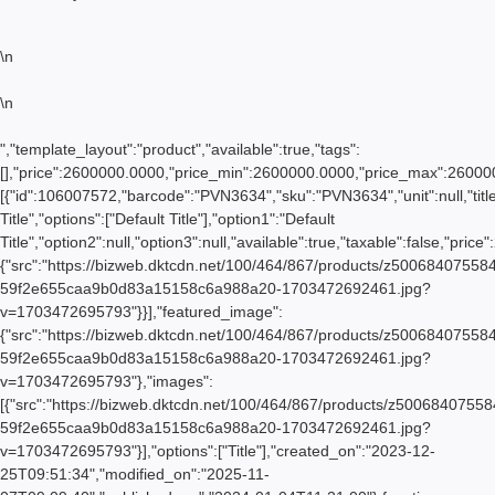
\n
\n
","template_layout":"product","available":true,"tags":
[],"price":2600000.0000,"price_min":2600000.0000,"price_max":260000
[{"id":106007572,"barcode":"PVN3634","sku":"PVN3634","unit":null,"title
Title","options":["Default Title"],"option1":"Default
Title","option2":null,"option3":null,"available":true,"taxable":false,"
{"src":"https://bizweb.dktcdn.net/100/464/867/products/z50068407558
59f2e655caa9b0d83a15158c6a988a20-1703472692461.jpg?
v=1703472695793"}}],"featured_image":
{"src":"https://bizweb.dktcdn.net/100/464/867/products/z50068407558
59f2e655caa9b0d83a15158c6a988a20-1703472692461.jpg?
v=1703472695793"},"images":
[{"src":"https://bizweb.dktcdn.net/100/464/867/products/z50068407558
59f2e655caa9b0d83a15158c6a988a20-1703472692461.jpg?
v=1703472695793"}],"options":["Title"],"created_on":"2023-12-
25T09:51:34","modified_on":"2025-11-