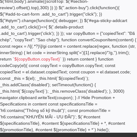
$('html,body').animate({scrollTop: $('#section-
review').offset().top},300) }) }) $(".action-buy").click(function(){
$("#add-to-cart-form .add_to_cart").trigger("click"); })
$("#qtym").change(function(){ debugger; }) $('#ega-sticky-addcart
.add_to_cart').click(()=>{ $('.details-product
.add_to_cart').trigger('click'); }) }); var copyButton = {"copiedText": "Đã
chép", "copyText": "Sao chép"}; function convertCouponItem(content) {
const regex = /\[(.*?)\]/gi content = content.replace(regex, function (str,
innerString) { let code = innerString.split('=')[1].replace(/"/g,'').trim();
return `
${copyButton.copyText}
` }) return content } function
codeCopy(el){ const copyText = copyButton.copyText; const
copiedText = el.dataset.copiedText; const coupon = el.dataset.code;
const _this = $(el); _this.html(`
${copiedText}
`);
_this.addClass('disabled'); setTimeout(function() {
_this.html(`
${copyText}
`); _this.removeClass('disabled'); }, 3000)
navigator.clipboard.writeText(coupon); } // Hide Promotion +
Specifications in content const specificationsTitle =
'h6:contains("Thông số kỹ thuật")'; const promotionTitle =
'h6:contains("KHUYẾN MÃI - ƯU ĐÃI")'; $(`#content
${specificationsTitle}, #content ${specificationsTitle} + *, #content
${promotionTitle}, #content ${promotionTitle} + *`).hide();