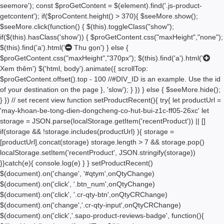
seemore'); const $proGetContent = $(element).find('.js-product-
getcontent'); if($proContent.height() > 370){ $seeMore.show();
$seeMore.click(function() { $(this).toggleClass("show");
if($(this).hasClass('show')) { $proGetContent.css("maxHeight","none");
$(this).find('a').html('
Thu gọn') } else {
$proGetContent.css("maxHeight","370px"); $(this).find('a').html('
Xem thêm') $('html, body').animate({ scrollTop:
$proGetContent.offset().top - 100 //#DIV_ID is an example. Use the id
of your destination on the page }, 'slow'); } }) } else { $seeMore.hide();
} }) // set recent view function setProductRecent(){ try{ let productUrl =
'may-khoan-be-tong-dien-dongcheng-co-hut-bui-z1c-ff05-26xc' let
storage = JSON.parse(localStorage.getItem('recentProduct')) || []
if(storage && !storage.includes(productUrl) ){ storage =
[productUrl].concat(storage) storage.length > 7 && storage.pop()
localStorage.setItem('recentProduct', JSON.stringify(storage))
}}catch(e){ console.log(e) } } setProductRecent()
$(document).on('change', '#qtym',onQtyChange)
$(document).on('click', '.btn_num',onQtyChange)
$(document).on('click', '.cr-qty-btn',onQtyCRChange)
$(document).on('change','.cr-qty-input',onQtyCRChange)
$(document).on('click','.sapo-product-reviews-badge', function(){