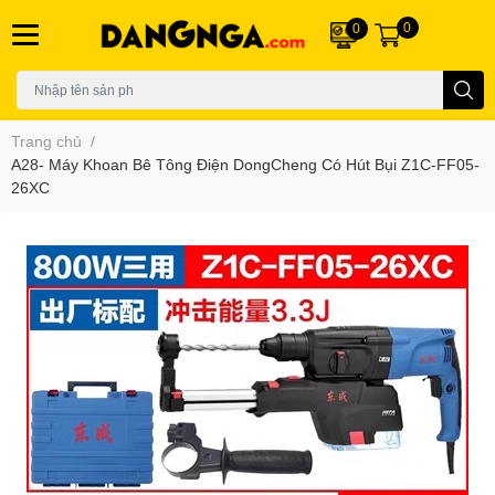
0
0
Trang chủ
/
A28- Máy Khoan Bê Tông Điện DongCheng Có Hút Bụi Z1C-FF05-
26XC