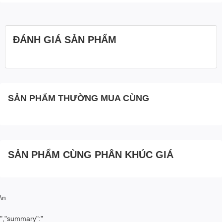
ĐÁNH GIÁ SẢN PHẨM
SẢN PHẨM THƯỜNG MUA CÙNG
SẢN PHẨM CÙNG PHÂN KHÚC GIÁ
\n
","summary":"