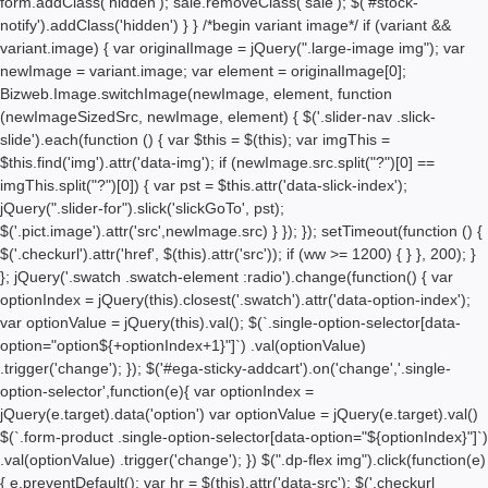
form.addClass('hidden'); sale.removeClass('sale'); $('#stock-
notify').addClass('hidden') } } /*begin variant image*/ if (variant &&
variant.image) { var originalImage = jQuery(".large-image img"); var
newImage = variant.image; var element = originalImage[0];
Bizweb.Image.switchImage(newImage, element, function
(newImageSizedSrc, newImage, element) { $('.slider-nav .slick-
slide').each(function () { var $this = $(this); var imgThis =
$this.find('img').attr('data-img'); if (newImage.src.split("?")[0] ==
imgThis.split("?")[0]) { var pst = $this.attr('data-slick-index');
jQuery(".slider-for").slick('slickGoTo', pst);
$('.pict.image').attr('src',newImage.src) } }); }); setTimeout(function () {
$('.checkurl').attr('href', $(this).attr('src')); if (ww >= 1200) { } }, 200); }
}; jQuery('.swatch .swatch-element :radio').change(function() { var
optionIndex = jQuery(this).closest('.swatch').attr('data-option-index');
var optionValue = jQuery(this).val(); $(`.single-option-selector[data-
option="option${+optionIndex+1}"]`) .val(optionValue)
.trigger('change'); }); $('#ega-sticky-addcart').on('change','.single-
option-selector',function(e){ var optionIndex =
jQuery(e.target).data('option') var optionValue = jQuery(e.target).val()
$(`.form-product .single-option-selector[data-option="${optionIndex}"]`)
.val(optionValue) .trigger('change'); }) $(".dp-flex img").click(function(e)
{ e.preventDefault(); var hr = $(this).attr('data-src'); $('.checkurl