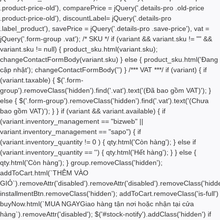
.product-price-old'), comparePrice = jQuery('.details-pro .old-price
.product-price-old'), discountLabel= jQuery('.details-pro
.label_product'), savePrice = jQuery('.details-pro .save-price'), vat =
jQuery('.form-group .vat'); /* SKU */ if (variant && variant.sku != "" &&
variant.sku != null) { product_sku.html(variant.sku);
changeContactFormBody(variant.sku) } else { product_sku.html('Đang
cập nhật'); changeContactFormBody('') } /*** VAT ***/ if (variant) { if
(variant.taxable) { $('.form-
group').removeClass('hidden').find('.vat').text('(Đã bao gồm VAT)'); }
else { $('.form-group').removeClass('hidden').find('.vat').text('(Chưa
bao gồm VAT)'); } } if (variant && variant.available) { if
(variant.inventory_management == "bizweb" ||
variant.inventory_management == "sapo") { if
(variant.inventory_quantity != 0 ) { qty.html('
Còn hàng'); } else if
(variant.inventory_quantity == '') { qty.html('
Hết hàng'); } } else {
qty.html('
Còn hàng'); } group.removeClass('hidden');
addToCart.html(`THÊM VÀO
GIỎ`).removeAttr('disabled').removeAttr('disabled').removeClass('hidde
installmentBtn.removeClass('hidden'); addToCart.removeClass('is-full')
buyNow.html(`MUA NGAY
Giao hàng tận nơi hoặc nhận tại cửa
hàng
`).removeAttr('disabled'); $('#stock-notify').addClass('hidden') if