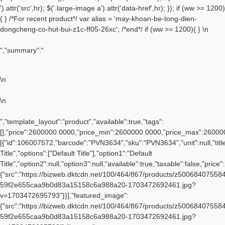
').attr('src',hr); $('.large-image a').attr('data-href',hr); }); if (ww >= 1200)
{ } /*For recent product*/ var alias = 'may-khoan-be-tong-dien-
dongcheng-co-hut-bui-z1c-ff05-26xc'; /*end*/ if (ww >= 1200){ }
\n
","summary":"
\n
\n
","template_layout":"product","available":true,"tags":
[],"price":2600000.0000,"price_min":2600000.0000,"price_max":260000
[{"id":106007572,"barcode":"PVN3634","sku":"PVN3634","unit":null,"title
Title","options":["Default Title"],"option1":"Default
Title","option2":null,"option3":null,"available":true,"taxable":false,"
{"src":"https://bizweb.dktcdn.net/100/464/867/products/z50068407558
59f2e655caa9b0d83a15158c6a988a20-1703472692461.jpg?
v=1703472695793"}}],"featured_image":
{"src":"https://bizweb.dktcdn.net/100/464/867/products/z50068407558
59f2e655caa9b0d83a15158c6a988a20-1703472692461.jpg?