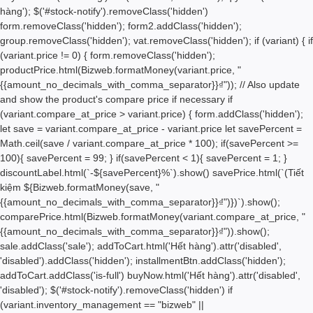
hàng'); $('#stock-notify').removeClass('hidden')
form.removeClass('hidden'); form2.addClass('hidden');
group.removeClass('hidden'); vat.removeClass('hidden'); if (variant) { if
(variant.price != 0) { form.removeClass('hidden');
productPrice.html(Bizweb.formatMoney(variant.price, "
{{amount_no_decimals_with_comma_separator}}₫")); // Also update
and show the product's compare price if necessary if
(variant.compare_at_price > variant.price) { form.addClass('hidden');
let save = variant.compare_at_price - variant.price let savePercent =
Math.ceil(save / variant.compare_at_price * 100); if(savePercent >=
100){ savePercent = 99; } if(savePercent < 1){ savePercent = 1; }
discountLabel.html(`-${savePercent}%`).show() savePrice.html(`(Tiết
kiệm
${Bizweb.formatMoney(save, "
{{amount_no_decimals_with_comma_separator}}₫")}
)`).show();
comparePrice.html(Bizweb.formatMoney(variant.compare_at_price, "
{{amount_no_decimals_with_comma_separator}}₫")).show();
sale.addClass('sale'); addToCart.html('
Hết hàng
').attr('disabled',
'disabled').addClass('hidden'); installmentBtn.addClass('hidden');
addToCart.addClass('is-full') buyNow.html('
Hết hàng
').attr('disabled',
'disabled'); $('#stock-notify').removeClass('hidden') if
(variant.inventory_management == "bizweb" ||