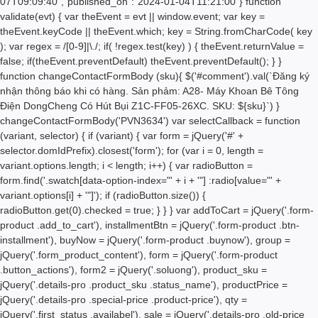
07T09:09:40","published_on":"2024-01-04T11:21:00"} function
validate(evt) { var theEvent = evt || window.event; var key =
theEvent.keyCode || theEvent.which; key = String.fromCharCode( key
); var regex = /[0-9]|\./; if( !regex.test(key) ) { theEvent.returnValue =
false; if(theEvent.preventDefault) theEvent.preventDefault(); } }
function changeContactFormBody (sku){ $('#comment').val(`Đăng ký
nhận thông báo khi có hàng. Sản phảm: A28- Máy Khoan Bê Tông
Điện DongCheng Có Hút Bụi Z1C-FF05-26XC. SKU: ${sku}`) }
changeContactFormBody('PVN3634') var selectCallback = function
(variant, selector) { if (variant) { var form = jQuery('#' +
selector.domIdPrefix).closest('form'); for (var i = 0, length =
variant.options.length; i < length; i++) { var radioButton =
form.find('.swatch[data-option-index="' + i + '"] :radio[value="' +
variant.options[i] + '"]'); if (radioButton.size()) {
radioButton.get(0).checked = true; } } } var addToCart = jQuery('.form-
product .add_to_cart'), installmentBtn = jQuery('.form-product .btn-
installment'), buyNow = jQuery('.form-product .buynow'), group =
jQuery('.form_product_content'), form = jQuery('.form-product
.button_actions'), form2 = jQuery('.soluong'), product_sku =
jQuery('.details-pro .product_sku .status_name'), productPrice =
jQuery('.details-pro .special-price .product-price'), qty =
jQuery('.first_status .availabel'), sale = jQuery('.details-pro .old-price