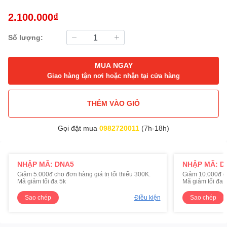
2.100.000₫
Số lượng:
MUA NGAY
Giao hàng tận nơi hoặc nhận tại cửa hàng
THÊM VÀO GIỎ
Gọi đặt mua
0982720011
(7h-18h)
NHẬP MÃ: DNA5
NHẬP MÃ: D
Giảm 5.000đ cho đơn hàng giá trị tối thiểu 300K.
Giảm 10.000đ cho
Mã giảm tối đa 5k
Mã giảm tối đa 
Sao chép
Điều kiện
Sao chép