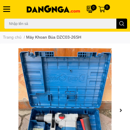
0
0
Trang chủ
/
Máy Khoan Búa DZC03-26SH