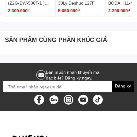
(Z2G-DW-500T-1 )
30Ly Deshuo 127F
BODA H11-40
giảm giá đã tét
2.300.000₫
5.050.000₫
2.200.000₫
SẢN PHẨM CÙNG PHÂN KHÚC GIÁ
Bạn muốn nhận khuyến mãi
đặc biệt? Đăng ký ngay.
Đăng ký