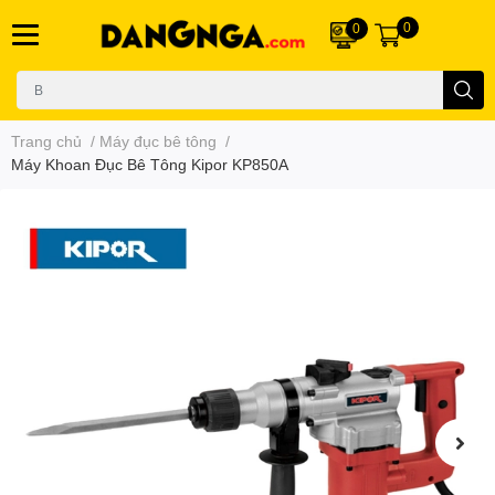
0
0
Trang chủ
/
Máy đục bê tông
/
Máy Khoan Đục Bê Tông Kipor KP850A