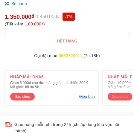
So sánh
1.350.000₫
1.450.000₫
-7%
(Tiết kiệm:
100.000₫
)
HẾT HÀNG
Gọi đặt mua
0982720011
(7h-18h)
NHẬP MÃ: DNA5
NHẬP MÃ: D
Giảm 5.000đ cho đơn hàng giá trị tối thiểu 300K.
Giảm 10.000đ cho
Mã giảm tối đa 5k
Mã giảm tối đa 
Sao chép
Điều kiện
Sao chép
Giao hàng miễn phí trong 24h (chỉ áp dụng khu vực nội
thành)