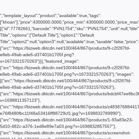
","template_layout":"product","available":true,"tags":
["khoan"],"price":4300000.0000,"price_min":4300000.0000,"price_max
[{"id":77782661,"barcode":"PVN1754","sku":"PVN1754","unit":null,"title"
Title","options":["Default Title"],"option1":"Default
Title","option2":null,"option3":null,"available":true,"taxable":false,
{"src":"https://bizweb.dktcdn.net/100/464/867/products/9-c2f287fd-
e8eb-49ab-ade6-d37401b1705f.png?
v=1673321570263"}}],"featured_image":
{"src":"https://bizweb.dktcdn.net/100/464/867/products/9-c2f287fd-
e8eb-49ab-ade6-d37401b1705f.png?v=1673321570263"},"images":
[{"src":"https://bizweb.dktcdn.net/100/464/867/products/9-c2f287fd-
e8eb-49ab-ade6-d37401b1705f.png?v=1673321570263"},
{"src":"https://bizweb.dktcdn.net/100/464/867/products/bdcbf47ee8bc
v=1698811357123"},
{"src":"https://bizweb.dktcdn.net/100/464/867/products/z48387688441
e76f8480fbc11f48a53416ff88729cf1.jpg?v=1698832789990"},
{"src":"https://bizweb.dktcdn.net/100/464/867/products/1-93a83e23-
5d10-482c-a376-1ed8e89e7a03.png?v=1698832857557"},
{"src":"https://bizweb.dktcdn.net/100/464/867/products/screenshot-