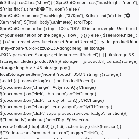
if($(this).hasClass('show')) { $proGetContent.css("maxHeight","none");
$(this).find('a').html('
Thu gọn') } else {
$proGetContent.css("maxHeight","370px"); $(this).find('a').html('
Xem thêm') $('html, body').animate({ scrollTop:
$proGetContent.offset().top - 100 //#DIV_ID is an example. Use the id
of your destination on the page }, 'slow'); } }) } else { $seeMore.hide();
} }) // set recent view function setProductRecent(){ try{ let productUrl =
'may-khoan-rut-loi-dzz02-130-dongcheng' let storage =
JSON.parse(localStorage.getItem('recentProduct')) || [] if(storage &&
!storage.includes(productUrl) ){ storage = [productUrl].concat(storage)
storage.length > 7 && storage.pop()
localStorage.setItem('recentProduct', JSON.stringify(storage))
}}catch(e){ console.log(e) } } setProductRecent()
$(document).on('change', '#qtym',onQtyChange)
$(document).on('click', '.btn_num',onQtyChange)
$(document).on('click', '.cr-qty-btn',onQtyCRChange)
$(document).on('change','.cr-qty-input',onQtyCRChange)
$(document).on('click','.sapo-product-reviews-badge', function(){
$('html,body').animate({scrollTop: $('#section-
review').offset().top},300) }) }) $(".action-buy").click(function(){
$("#add-to-cart-form .add_to_cart").trigger("click"); })