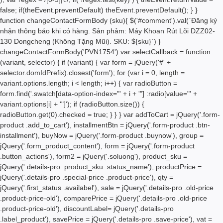
false; if(theEvent.preventDefault) theEvent.preventDefault(); } }
function changeContactFormBody (sku){ $('#comment').val(`Đăng ký
nhận thông báo khi có hàng. Sản phảm: Máy Khoan Rút Lõi DZZ02-
130 Dongcheng (Không Tặng Mũi). SKU: ${sku}`) }
changeContactFormBody('PVN1754') var selectCallback = function
(variant, selector) { if (variant) { var form = jQuery('#' +
selector.domIdPrefix).closest('form'); for (var i = 0, length =
variant.options.length; i < length; i++) { var radioButton =
form.find('.swatch[data-option-index="' + i + '"] :radio[value="' +
variant.options[i] + '"]'); if (radioButton.size()) {
radioButton.get(0).checked = true; } } } var addToCart = jQuery('.form-
product .add_to_cart'), installmentBtn = jQuery('.form-product .btn-
installment'), buyNow = jQuery('.form-product .buynow'), group =
jQuery('.form_product_content'), form = jQuery('.form-product
.button_actions'), form2 = jQuery('.soluong'), product_sku =
jQuery('.details-pro .product_sku .status_name'), productPrice =
jQuery('.details-pro .special-price .product-price'), qty =
jQuery('.first_status .availabel'), sale = jQuery('.details-pro .old-price
.product-price-old'), comparePrice = jQuery('.details-pro .old-price
.product-price-old'), discountLabel= jQuery('.details-pro
.label_product'), savePrice = jQuery('.details-pro .save-price'), vat =