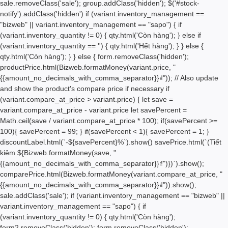
sale.removeClass('sale'); group.addClass('hidden'); $('#stock-
notify').addClass('hidden') if (variant.inventory_management ==
"bizweb" || variant.inventory_management == "sapo") { if
(variant.inventory_quantity != 0) { qty.html('
Còn hàng'); } else if
(variant.inventory_quantity == '') { qty.html('
Hết hàng'); } } else {
qty.html('
Còn hàng'); } } else { form.removeClass('hidden');
productPrice.html(Bizweb.formatMoney(variant.price, "
{{amount_no_decimals_with_comma_separator}}₫")); // Also update
and show the product's compare price if necessary if
(variant.compare_at_price > variant.price) { let save =
variant.compare_at_price - variant.price let savePercent =
Math.ceil(save / variant.compare_at_price * 100); if(savePercent >=
100){ savePercent = 99; } if(savePercent < 1){ savePercent = 1; }
discountLabel.html(`-${savePercent}%`).show() savePrice.html(`(Tiết
kiệm
${Bizweb.formatMoney(save, "
{{amount_no_decimals_with_comma_separator}}₫")}
)`).show();
comparePrice.html(Bizweb.formatMoney(variant.compare_at_price, "
{{amount_no_decimals_with_comma_separator}}₫")).show();
sale.addClass('sale'); if (variant.inventory_management == "bizweb" ||
variant.inventory_management == "sapo") { if
(variant.inventory_quantity != 0) { qty.html('
Còn hàng');
form2.removeClass('hidden'); form.removeClass('hidden');