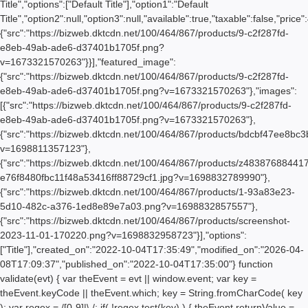
Title","options":["Default Title"],"option1":"Default
Title","option2":null,"option3":null,"available":true,"taxable":false,
{"src":"https://bizweb.dktcdn.net/100/464/867/products/9-c2f287fd-
e8eb-49ab-ade6-d37401b1705f.png?
v=1673321570263"}}],"featured_image":
{"src":"https://bizweb.dktcdn.net/100/464/867/products/9-c2f287fd-
e8eb-49ab-ade6-d37401b1705f.png?v=1673321570263"},"images":
[{"src":"https://bizweb.dktcdn.net/100/464/867/products/9-c2f287fd-
e8eb-49ab-ade6-d37401b1705f.png?v=1673321570263"},
{"src":"https://bizweb.dktcdn.net/100/464/867/products/bdcbf47ee8bc
v=1698811357123"},
{"src":"https://bizweb.dktcdn.net/100/464/867/products/z48387688441
e76f8480fbc11f48a53416ff88729cf1.jpg?v=1698832789990"},
{"src":"https://bizweb.dktcdn.net/100/464/867/products/1-93a83e23-
5d10-482c-a376-1ed8e89e7a03.png?v=1698832857557"},
{"src":"https://bizweb.dktcdn.net/100/464/867/products/screenshot-
2023-11-01-170220.png?v=1698832958723"}],"options":
["Title"],"created_on":"2022-10-04T17:35:49","modified_on":"2026-04-
08T17:09:37","published_on":"2022-10-04T17:35:00"} function
validate(evt) { var theEvent = evt || window.event; var key =
theEvent.keyCode || theEvent.which; key = String.fromCharCode( key
); var regex = /[0-9]|\./; if( !regex.test(key) ) { theEvent.returnValue =