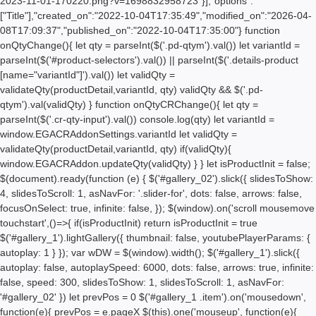
2023-11-01-170220.png?v=1698832958723"}],"options":
["Title"],"created_on":"2022-10-04T17:35:49","modified_on":"2026-04-
08T17:09:37","published_on":"2022-10-04T17:35:00"} function
onQtyChange(){ let qty = parseInt($('.pd-qtym').val()) let variantId =
parseInt($('#product-selectors').val()) || parseInt($('.details-product
[name="variantId"]').val()) let validQty =
validateQty(productDetail,variantId, qty) validQty && $('.pd-
qtym').val(validQty) } function onQtyCRChange(){ let qty =
parseInt($('.cr-qty-input').val()) console.log(qty) let variantId =
window.EGACRAddonSettings.variantId let validQty =
validateQty(productDetail,variantId, qty) if(validQty){
window.EGACRAddon.updateQty(validQty) } } let isProductInit = false;
$(document).ready(function (e) { $('#gallery_02').slick({ slidesToShow:
4, slidesToScroll: 1, asNavFor: '.slider-for', dots: false, arrows: false,
focusOnSelect: true, infinite: false, }); $(window).on('scroll mousemove
touchstart',()=>{ if(isProductInit) return isProductInit = true
$('#gallery_1').lightGallery({ thumbnail: false, youtubePlayerParams: {
autoplay: 1 } }); var wDW = $(window).width(); $('#gallery_1').slick({
autoplay: false, autoplaySpeed: 6000, dots: false, arrows: true, infinite:
false, speed: 300, slidesToShow: 1, slidesToScroll: 1, asNavFor:
'#gallery_02' }) let prevPos = 0 $('#gallery_1 .item').on('mousedown',
function(e){ prevPos = e.pageX $(this).one('mouseup', function(e){