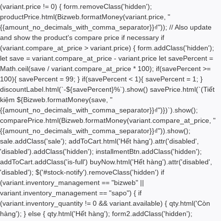
(variant.price != 0) { form.removeClass('hidden');
productPrice.html(Bizweb.formatMoney(variant.price, "
{{amount_no_decimals_with_comma_separator}}₫")); // Also update
and show the product's compare price if necessary if
(variant.compare_at_price > variant.price) { form.addClass('hidden');
let save = variant.compare_at_price - variant.price let savePercent =
Math.ceil(save / variant.compare_at_price * 100); if(savePercent >=
100){ savePercent = 99; } if(savePercent < 1){ savePercent = 1; }
discountLabel.html(`-${savePercent}%`).show() savePrice.html(`(Tiết
kiệm
${Bizweb.formatMoney(save, "
{{amount_no_decimals_with_comma_separator}}₫")}
)`).show();
comparePrice.html(Bizweb.formatMoney(variant.compare_at_price, "
{{amount_no_decimals_with_comma_separator}}₫")).show();
sale.addClass('sale'); addToCart.html('
Hết hàng
').attr('disabled',
'disabled').addClass('hidden'); installmentBtn.addClass('hidden');
addToCart.addClass('is-full') buyNow.html('
Hết hàng
').attr('disabled',
'disabled'); $('#stock-notify').removeClass('hidden') if
(variant.inventory_management == "bizweb" ||
variant.inventory_management == "sapo") { if
(variant.inventory_quantity != 0 && variant.available) { qty.html('
Còn
hàng'); } else { qty.html('
Hết hàng'); form2.addClass('hidden');