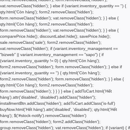
vat.removeClass('hidden'); } else if (variant.inventory_quantity == '') {
qty.html('
Còn hàng'); form2.removeClass('hidden');
form.removeClass('hidden'); vat.removeClass('hidden'); } } else {
qty.html('
Còn hàng'); form2.removeClass('hidden');
form.removeClass('hidden'); vat.removeClass('hidden'); } } else {
comparePrice.hide(); discountLabel.hide(); savePrice.hide();
sale.removeClass('sale'); form2.removeClass('hidden');
vat.removeClass('hidden'); if (variant.inventory_management ==
"bizweb" || variant.inventory_management == "sapo") { if
(variant.inventory_quantity != 0) { qty.html('
Còn hàng');
form2.removeClass('hidden'); form.removeClass('hidden'); } else if
(variant.inventory_quantity == '') { qty.html('
Còn hàng');
form2.removeClass('hidden'); form.removeClass('hidden'); } } else {
qty.html('
Còn hàng'); form2.removeClass('hidden');
form.removeClass('hidden'); } } } } else { addToCart.html('
Hết
hàng
').attr('disabled', 'disabled').addClass("hidden");
installmentBtn.addClass('hidden'); addToCart.addClass('is-full')
buyNow.html('
Hết hàng
').attr('disabled', 'disabled'); qty.html('Hết
hàng'); $('#stock-notify').removeClass('hidden')
form.removeClass('hidden'); form2.addClass('hidden');
group.removeClass('hidden'); vat.removeClass('hidden'); if (variant) { if