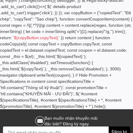
$("#qtym").change(function(){ debugger; }) $('#ega-sticky-addcart
.add_to_cart').click(()=>{ $('.details-product
.add_to_cart').trigger('click'); }) }); var copyButton = {"copiedText": "Đã
chép", "copyText": "Sao chép"}; function convertCouponItem(content) {
const regex = /\[(.*?)\]/gi content = content.replace(regex, function (str,
innerString) { let code = innerString.split('=')[1].replace(/"/g,'').trim();
return `
${copyButton.copyText}
` }) return content } function
codeCopy(el){ const copyText = copyButton.copyText; const
copiedText = el.dataset.copiedText; const coupon = el.dataset.code;
const _this = $(el); _this.html(`
${copiedText}
`);
_this.addClass('disabled'); setTimeout(function() {
_this.html(`
${copyText}
`); _this.removeClass('disabled'); }, 3000)
navigator.clipboard.writeText(coupon); } // Hide Promotion +
Specifications in content const specificationsTitle =
'h6:contains("Thông số kỹ thuật")'; const promotionTitle =
'h6:contains("KHUYẾN MÃI - ƯU ĐÃI")'; $(`#content
${specificationsTitle}, #content ${specificationsTitle} + *, #content
${promotionTitle}, #content ${promotionTitle} + *`).hide();
Bạn muốn nhận khuyến mãi
đặc biệt? Đăng ký ngay.
Đăng ký