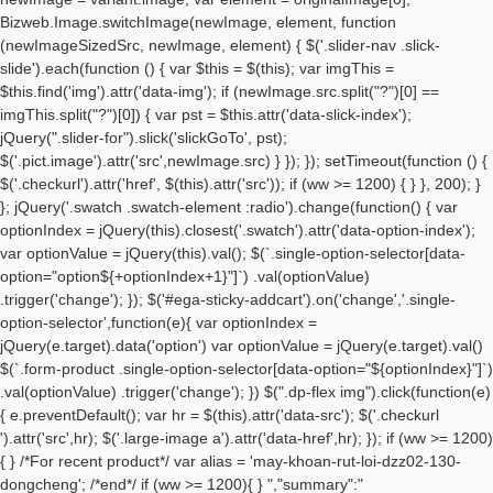
Bizweb.Image.switchImage(newImage, element, function
(newImageSizedSrc, newImage, element) { $('.slider-nav .slick-
slide').each(function () { var $this = $(this); var imgThis =
$this.find('img').attr('data-img'); if (newImage.src.split("?")[0] ==
imgThis.split("?")[0]) { var pst = $this.attr('data-slick-index');
jQuery(".slider-for").slick('slickGoTo', pst);
$('.pict.image').attr('src',newImage.src) } }); }); setTimeout(function () {
$('.checkurl').attr('href', $(this).attr('src')); if (ww >= 1200) { } }, 200); }
}; jQuery('.swatch .swatch-element :radio').change(function() { var
optionIndex = jQuery(this).closest('.swatch').attr('data-option-index');
var optionValue = jQuery(this).val(); $(`.single-option-selector[data-
option="option${+optionIndex+1}"]`) .val(optionValue)
.trigger('change'); }); $('#ega-sticky-addcart').on('change','.single-
option-selector',function(e){ var optionIndex =
jQuery(e.target).data('option') var optionValue = jQuery(e.target).val()
$(`.form-product .single-option-selector[data-option="${optionIndex}"]`)
.val(optionValue) .trigger('change'); }) $(".dp-flex img").click(function(e)
{ e.preventDefault(); var hr = $(this).attr('data-src'); $('.checkurl
').attr('src',hr); $('.large-image a').attr('data-href',hr); }); if (ww >= 1200)
{ } /*For recent product*/ var alias = 'may-khoan-rut-loi-dzz02-130-
dongcheng'; /*end*/ if (ww >= 1200){ }
","summary":"