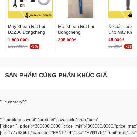
Máy Khoan Rút Lõi
Mũi Khoan Rút Lõi
Nở Sắt Tái Sử
DZZ90 Dongcheng
Dongcheng
Cho Máy Khoa
Lõi a33
1.900.000₫
205.000₫
45.000₫
1.950.000₫
55.000₫
-3%
-19%
SẢN PHẨM CÙNG PHÂN KHÚC GIÁ
","summary":"
","template_layout":"product","available":true,"tags":
["khoan"],"price":4300000.0000,"price_min":4300000.0000,"price_max
[{"id":77782661,"barcode":"PVN1754","sku":"PVN1754","unit":null,"title"