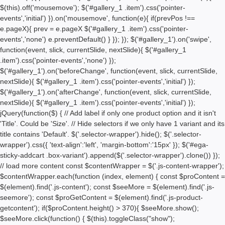
$(this).off('mousemove'); $('#gallery_1 .item').css('pointer-
events','initial') }).on('mousemove', function(e){ if(prevPos !==
e.pageX){ prev = e.pageX $('#gallery_1 .item').css('pointer-
events','none') e.preventDefault() } }); }); $('#gallery_1').on('swipe',
function(event, slick, currentSlide, nextSlide){ $('#gallery_1
.item').css('pointer-events','none') });
$('#gallery_1').on('beforeChange', function(event, slick, currentSlide,
nextSlide){ $('#gallery_1 .item').css('pointer-events','initial') });
$('#gallery_1').on('afterChange', function(event, slick, currentSlide,
nextSlide){ $('#gallery_1 .item').css('pointer-events','initial') });
jQuery(function($) { // Add label if only one product option and it isn't
'Title'. Could be 'Size'. // Hide selectors if we only have 1 variant and its
title contains 'Default'. $('.selector-wrapper').hide(); $('.selector-
wrapper').css({ 'text-align':'left', 'margin-bottom':'15px' }); $('#ega-
sticky-addcart .box-variant').append($('.selector-wrapper').clone()) });
// load more content const $contentWrapper = $('.js-content-wrapper');
$contentWrapper.each(function (index, element) { const $proContent =
$(element).find('.js-content'); const $seeMore = $(element).find('.js-
seemore'); const $proGetContent = $(element).find('.js-product-
getcontent'); if($proContent.height() > 370){ $seeMore.show();
$seeMore.click(function() { $(this).toggleClass("show");