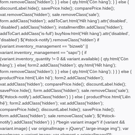
form.removeClass('hidden'); } } else { qty.html('
Còn hàng'); } } else {
discountLabel.hide(); savePrice.hide(); comparePrice.hide();
vat.removeClass('hidden'); sale.removeClass('sale');
form.addClass('hidden'); addToCart.html('
Hết hàng
').attr('disabled',
'disabled').addClass('hidden'); installmentBtn.addClass('hidden');
addToCart.addClass('is-full') buyNow.html('
Hết hàng
').attr('disabled',
'disabled') $('#stock-notify').removeClass('hidden') if
(variant.inventory_management == "bizweb" ||
variant.inventory_management == "sapo") { if
(variant.inventory_quantity != 0 && variant.available) { qty.html('
Còn
hàng'); } else{ form2.addClass('hidden'); qty.html('
Hết hàng');
form.removeClass('hidden'); } } else { qty.html('
Còn hàng'); } } } else {
productPrice.html('Liên hệ'); form2.addClass('hidden');
vat.addClass('hidden'); comparePrice.hide(); discountLabel.hide();
savePrice.hide(); form.addClass('hidden'); sale.removeClass('sale');
$('#stock-notify').addClass('hidden') } } else { productPrice.html('Liên
hệ'); form2.addClass('hidden'); vat.addClass('hidden');
comparePrice.hide(); discountLabel.hide(); savePrice.hide();
form.addClass('hidden'); sale.removeClass('sale'); $('#stock-
notify').addClass('hidden') } } /*begin variant image*/ if (variant &&
variant.image) { var originalImage = jQuery(".large-image img"); var
newImage = variant.image; var element = originalImage[0];