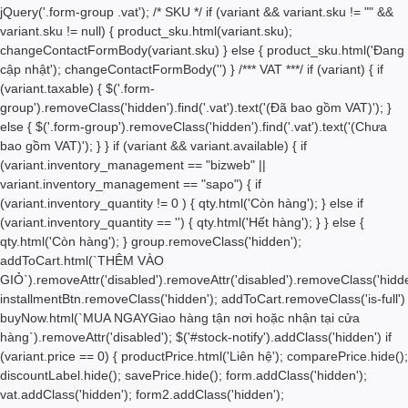
jQuery('.form-group .vat'); /* SKU */ if (variant && variant.sku != "" &&
variant.sku != null) { product_sku.html(variant.sku);
changeContactFormBody(variant.sku) } else { product_sku.html('Đang
cập nhật'); changeContactFormBody('') } /*** VAT ***/ if (variant) { if
(variant.taxable) { $('.form-
group').removeClass('hidden').find('.vat').text('(Đã bao gồm VAT)'); }
else { $('.form-group').removeClass('hidden').find('.vat').text('(Chưa
bao gồm VAT)'); } } if (variant && variant.available) { if
(variant.inventory_management == "bizweb" ||
variant.inventory_management == "sapo") { if
(variant.inventory_quantity != 0 ) { qty.html('
Còn hàng'); } else if
(variant.inventory_quantity == '') { qty.html('
Hết hàng'); } } else {
qty.html('
Còn hàng'); } group.removeClass('hidden');
addToCart.html(`THÊM VÀO
GIỎ`).removeAttr('disabled').removeAttr('disabled').removeClass('hidde
installmentBtn.removeClass('hidden'); addToCart.removeClass('is-full')
buyNow.html(`MUA NGAY
Giao hàng tận nơi hoặc nhận tại cửa
hàng
`).removeAttr('disabled'); $('#stock-notify').addClass('hidden') if
(variant.price == 0) { productPrice.html('Liên hệ'); comparePrice.hide();
discountLabel.hide(); savePrice.hide(); form.addClass('hidden');
vat.addClass('hidden'); form2.addClass('hidden');