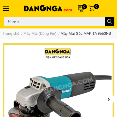
0
0
Trang chủ
/
Máy Mài (Dùng Pin)
/
Máy Mài Góc MAKITA 9553NB