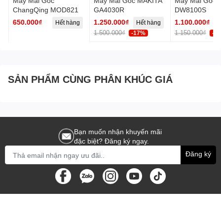
Máy Mài Góc
Máy Mài Góc MAKITA
Máy Mài Góc 
ChangQing MOD821
GA4030R
DW8100S
650.000₫
1.250.000₫
1.100.000₫
Hết hàng
Hết hàng
1.500.000₫
1.150.000₫
-17%
-5
SẢN PHẨM CÙNG PHÂN KHÚC GIÁ
Bạn muốn nhận khuyến mãi
đặc biệt? Đăng ký ngay.
Đăng ký