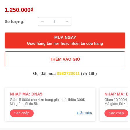
1.250.000₫
Số lượng:
MUA NGAY
Giao hàng tận nơi hoặc nhận tại cửa hàng
THÊM VÀO GIỎ
Gọi đặt mua
0982720011
(7h-18h)
NHẬP MÃ: DNA5
NHẬP MÃ: D
Giảm 5.000đ cho đơn hàng giá trị tối thiểu 300K.
Giảm 10.000đ cho
Mã giảm tối đa 5k
Mã giảm tối đa 
Sao chép
Điều kiện
Sao chép