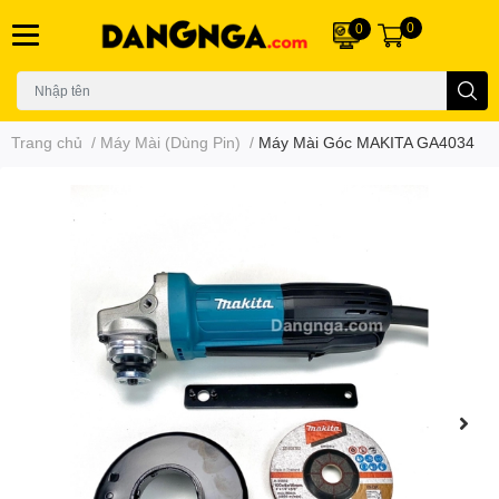
0
0
Trang chủ
/
Máy Mài (Dùng Pin)
/
Máy Mài Góc MAKITA GA4034