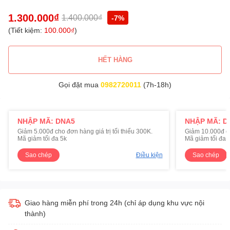
1.300.000₫
1.400.000₫
-7%
(Tiết kiệm:
100.000₫
)
HẾT HÀNG
Gọi đặt mua
0982720011
(7h-18h)
NHẬP MÃ: DNA5
NHẬP MÃ: D
Giảm 5.000đ cho đơn hàng giá trị tối thiểu 300K.
Giảm 10.000đ cho
Mã giảm tối đa 5k
Mã giảm tối đa 
Sao chép
Điều kiện
Sao chép
Giao hàng miễn phí trong 24h (chỉ áp dụng khu vực nội
thành)