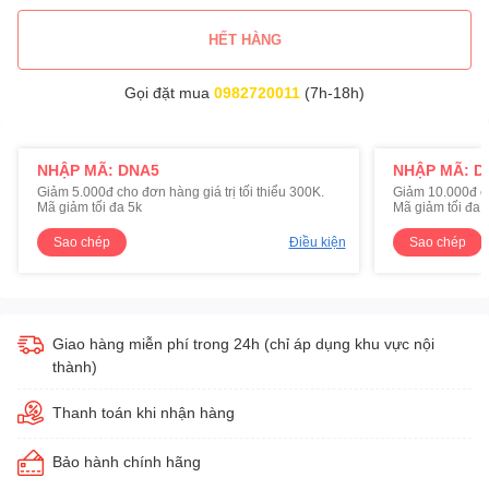
HẾT HÀNG
Gọi đặt mua
0982720011
(7h-18h)
NHẬP MÃ: DNA5
NHẬP MÃ: D
Giảm 5.000đ cho đơn hàng giá trị tối thiểu 300K.
Giảm 10.000đ cho
Mã giảm tối đa 5k
Mã giảm tối đa 
Sao chép
Điều kiện
Sao chép
Giao hàng miễn phí trong 24h (chỉ áp dụng khu vực nội
thành)
Thanh toán khi nhận hàng
Bảo hành chính hãng