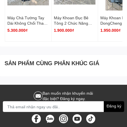
Máy Chà Tường Tay
Máy Khoan Đục Bê
Máy Khoan Rút
Dài Không Chổi Than
Tông 2 Chức Năng
DongCheng D
LIEMA ( Chưa Có Máy
DongCheng DZC03-28
110 ( Có Chứ
5.300.000₫
1.900.000₫
1.950.000₫
Hút Bụi )
Chống Vả )
SẢN PHẨM CÙNG PHÂN KHÚC GIÁ
Bạn muốn nhận khuyến mãi
đặc biệt? Đăng ký ngay.
Đăng ký