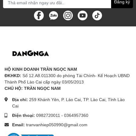
Đăng ký
HỘ KINH DOANH TRẦN NGỌC NAM
ĐKHKD:
Số 12.A8.011300 do phòng Tài Chính- Kế Hoạch UBND
Thành Phố Lào Cai cấp ngày 03/05/2013
CHỦ HỘ: TRẦN NGỌC NAM
Địa chỉ:
259 Khánh Yên, P. Lào Cai, TP. Lào Cai, Tỉnh Lào
Cai
Điện thoại:
0982720011
-
0364957360
Email:
tranvanhiep050990@gmail.com