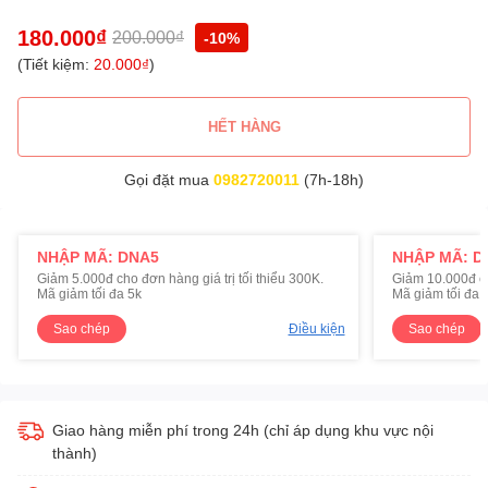
180.000₫
200.000₫
-10%
(Tiết kiệm:
20.000₫
)
HẾT HÀNG
Gọi đặt mua
0982720011
(7h-18h)
NHẬP MÃ: DNA5
NHẬP MÃ: D
Giảm 5.000đ cho đơn hàng giá trị tối thiểu 300K.
Giảm 10.000đ cho
Mã giảm tối đa 5k
Mã giảm tối đa 
Sao chép
Điều kiện
Sao chép
Giao hàng miễn phí trong 24h (chỉ áp dụng khu vực nội
thành)