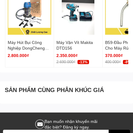
Máy Hút Bụi Công
Máy Vặn Vít Makita
B59-Đầu Phun
Nghiệp DongCheng
DTD156
Cho Máy Rửa 
DVC30 Công Suất
2.800.000₫
2.350.000₫
370.000₫
1200W Bình Chứa 30L
2.690.000₫
400.000₫
-13%
-8%
SẢN PHẨM CÙNG PHÂN KHÚC GIÁ
Bạn muốn nhận khuyến mãi
đặc biệt? Đăng ký ngay.