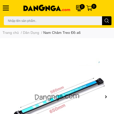
0
0
Trang chủ
/
Dân Dụng
/
Nam Châm Treo Đồ a6