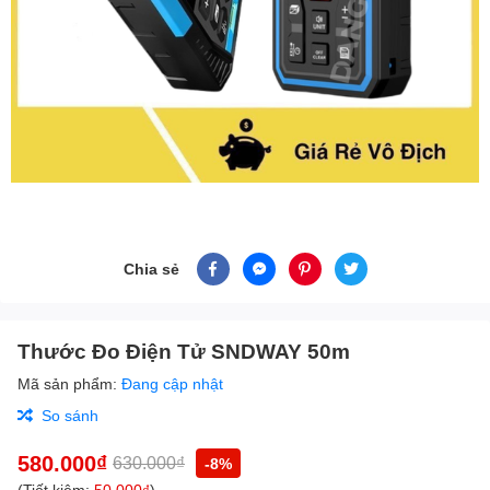
Chia sẻ
Thước Đo Điện Tử SNDWAY 50m
Mã sản phẩm:
Đang cập nhật
So sánh
580.000₫
630.000₫
-8%
(Tiết kiệm:
50.000₫
)