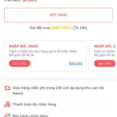
HẾT HÀNG
Gọi đặt mua
0982720011
(7h-18h)
NHẬP MÃ: DNA5
NHẬP MÃ: D
Giảm 5.000đ cho đơn hàng giá trị tối thiểu 300K.
Giảm 10.000đ cho
Mã giảm tối đa 5k
Mã giảm tối đa 
Sao chép
Điều kiện
Sao chép
Giao hàng miễn phí trong 24h (chỉ áp dụng khu vực nội
thành)
Thanh toán khi nhận hàng
Bảo hành chính hãng