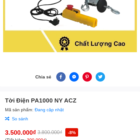
Chia sẻ
Tời Điện PA1000 NY ACZ
Mã sản phẩm:
Đang cập nhật
So sánh
3.500.000₫
3.800.000₫
-8%
(Tiết kiệm:
300.000₫
)