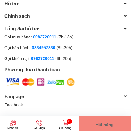
Hỗ trợ
Chính sách
Tổng đài hỗ trợ
Gọi mua hàng:
0982720011
(7h-18h)
Gọi bảo hành:
0364957360
(8h-20h)
Gọi khiếu nại:
0982720011
(8h-20h)
Phương thức thanh toán
Fanpage
Facebook
© Bản quyền thuộc về
Điện Máy Xây Dựng ĐĂNG NGA - Lào Cai
|
0
Hết hàng
Cung cấp bởi
Sapo
Nhắn tin
Gọi điện
Giỏ hàng