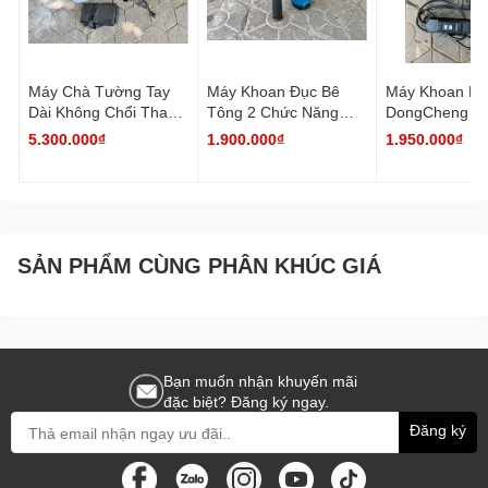
Máy Chà Tường Tay
Máy Khoan Đục Bê
Máy Khoan Rút
Dài Không Chổi Than
Tông 2 Chức Năng
DongCheng D
LIEMA ( Chưa Có Máy
DongCheng DZC03-28
110 ( Có Chứ
5.300.000₫
1.900.000₫
1.950.000₫
Hút Bụi )
Chống Vả )
SẢN PHẨM CÙNG PHÂN KHÚC GIÁ
Bạn muốn nhận khuyến mãi
đặc biệt? Đăng ký ngay.
Đăng ký