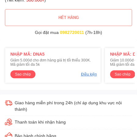
HẾT HÀNG
Gọi đặt mua
0982720011
(7h-18h)
NHẬP MÃ: DNA5
NHẬP MÃ: D
Giảm 5.000đ cho đơn hàng giá trị tối thiểu 300K.
Giảm 10.000đ cho
Mã giảm tối đa 5k
Mã giảm tối đa 
Sao chép
Điều kiện
Sao chép
Giao hàng miễn phí trong 24h (chỉ áp dụng khu vực nội
thành)
Thanh toán khi nhận hàng
Bảo hành chính hãng