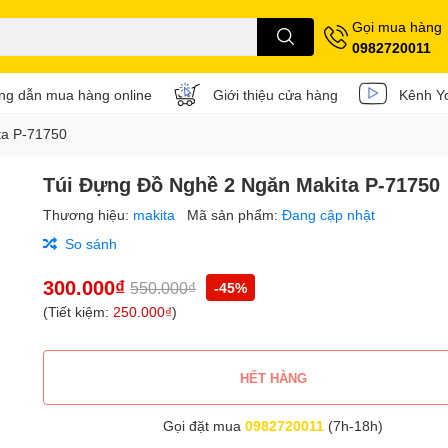
Gọi mua hàng
0982720011
g dẫn mua hàng online
Giới thiệu cửa hàng
Kênh Y
ta P-71750
Túi Đựng Đồ Nghề 2 Ngăn Makita P-71750
Thương hiệu:
makita
Mã sản phẩm:
Đang cập nhật
So sánh
300.000₫
550.000₫
-45%
(Tiết kiệm:
250.000₫
)
HẾT HÀNG
Gọi đặt mua
0982720011
(7h-18h)