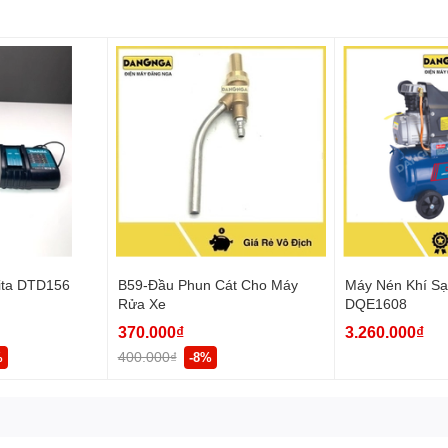
ita DTD156
B59-Đầu Phun Cát Cho Máy
Máy Nén Khí S
Rửa Xe
DQE1608
370.000₫
3.260.000₫
400.000₫
%
-8%