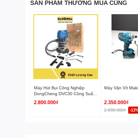
SẢN PHẨM THƯỜNG MUA CÙNG
Máy Hút Bụi Công Nghiệp
Máy Vặn Vít Mak
DongCheng DVC30 Công Suất
1200W Bình Chứa 30L
2.800.000₫
2.350.000₫
2.690.000₫
-13