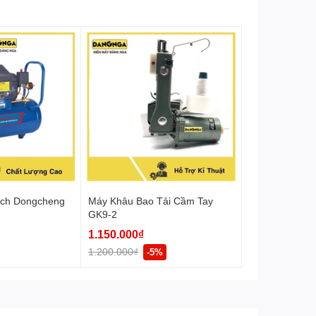
ạch Dongcheng
Máy Khâu Bao Tải Cầm Tay
GK9-2
1.150.000₫
1.200.000₫
-5%