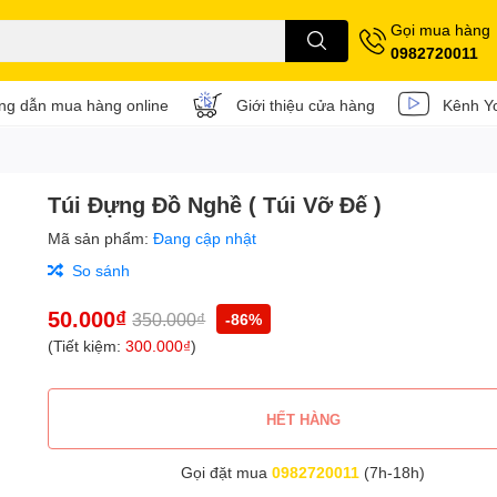
Gọi mua hàng
0982720011
g dẫn mua hàng online
Giới thiệu cửa hàng
Kênh Y
Túi Đựng Đồ Nghề ( Túi Vỡ Đế )
Mã sản phẩm:
Đang cập nhật
So sánh
50.000₫
350.000₫
-86%
(Tiết kiệm:
300.000₫
)
HẾT HÀNG
Gọi đặt mua
0982720011
(7h-18h)