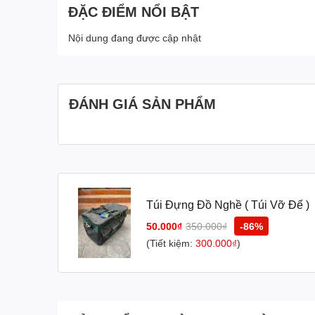
ĐẶC ĐIỂM NỔI BẬT
Nội dung đang được cập nhật
ĐÁNH GIÁ SẢN PHẨM
Túi Đựng Đồ Nghề ( Túi Vỡ Đế )
50.000₫
350.000₫
-86%
(Tiết kiệm:
300.000₫
)