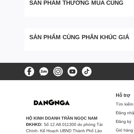
SẢN PHẨM THƯỜNG MUA CÙNG
SẢN PHẨM CÙNG PHÂN KHÚC GIÁ
Hỗ trợ
Tìm kiếm
Đăng nh
HỘ KINH DOANH TRẦN NGỌC NAM
Đăng ký
ĐKHKD:
Số 12.A8.011300 do phòng Tài
Giỏ hàng
Chính- Kế Hoạch UBND Thành Phố Lào