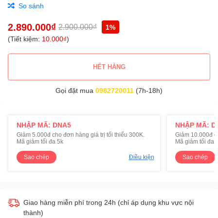
So sánh
2.890.000₫
2.900.000₫
1%
(Tiết kiệm:
10.000₫
)
HẾT HÀNG
Gọi đặt mua
0982720011
(7h-18h)
NHẬP MÃ: DNA5
NHẬP MÃ: D
Giảm 5.000đ cho đơn hàng giá trị tối thiểu 300K.
Giảm 10.000đ cho
Mã giảm tối đa 5k
Mã giảm tối đa 
Sao chép
Điều kiện
Sao chép
Giao hàng miễn phí trong 24h (chỉ áp dụng khu vực nội
thành)