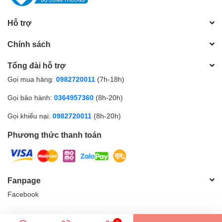
Hỗ trợ
Chính sách
Tổng đài hỗ trợ
Gọi mua hàng:
0982720011
(7h-18h)
Gọi bảo hành:
0364957360
(8h-20h)
Gọi khiếu nại:
0982720011
(8h-20h)
Phương thức thanh toán
Fanpage
Facebook
© Bản quyền thuộc về
Điện Máy Xây Dựng ĐĂNG NGA - Lào Cai
|