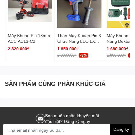
Máy Khoan Pin 13mm
Thân Máy Khoan Pin 3
Máy Khoan Pi
ACC AC13-C2
Chức Năng LEO LXS-
Năng Dekton 
ID13145ATC
KVT1055PRO
2.820.000₫
1.850.000₫
1.680.000₫
2.000.000₫
1.800.000₫
-8%
-7
SẢN PHẨM CÙNG PHÂN KHÚC GIÁ
Bạn muốn nhận khuyến mãi
đặc biệt? Đăng ký ngay.
Đăng ký