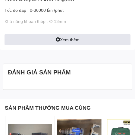
Tốc độ đập : 0-36000 lần /phút
Khả năng khoan thép : ∅ 13mm
Khả năng khoan gỗ : ∅ 38mm
Xem thêm
Khả năng khoan bê tông : ∅ 14mm
Lực vặn tối đa : 70 N.m
Trọng lượng : 2.2kg
ĐÁNH GIÁ SẢN PHẨM
Xuất xứ : Trung Quốc
Bảo hành : 06 tháng
SẢN PHẨM THƯỜNG MUA CÙNG